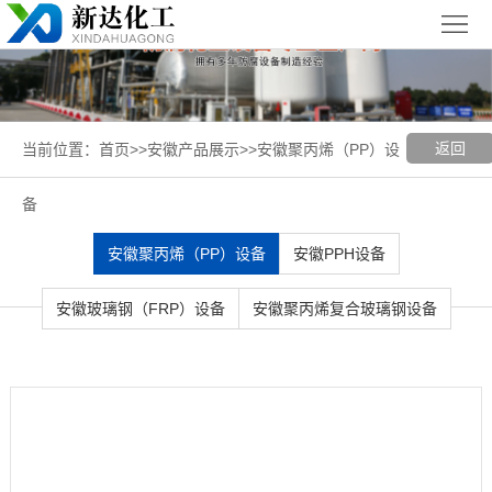
首
页
关
于
新
返回
当前位置：
首页
>>
安徽产品展示
>>
安徽聚丙烯（PP）设
我
闻
聚丙烯
备
们
中
（PP）
PPH
安徽聚丙烯（PP）设备
安徽PPH设备
心
设备
设备
聚
安徽玻璃钢（FRP）设备
安徽聚丙烯复合玻璃钢设备
丙
玻璃钢
烯
（FRP）
案
复
设备
例
安
合
展
徽