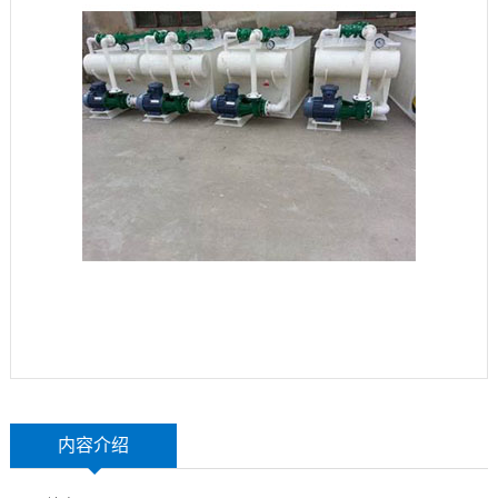
玻
示
联
璃
系
钢
我
设
们
备
内容介绍