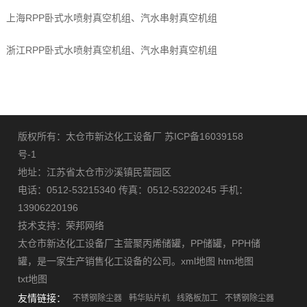
上海RPP卧式水喷射真空机组、汽水串射真空机组
浙江RPP卧式水喷射真空机组、汽水串射真空机组
版权所有：太仓市新达化工设备厂
苏ICP备16039158
号-1
地址：江苏省太仓市沙溪镇民营园区
电话：0512-53215340 传真：0512-53220245 手机：
13906220196
技术支持：
荣邦网络
太仓市新达化工设备厂主营
聚丙烯储罐
，
PP储罐
，
PPH储
罐
，是一家生产销售化工设备的公司。
xml地图
htm地图
txt地图
友情链接：
不锈钢除尘器
韩华贴片机
线路板加工
不锈钢除尘器