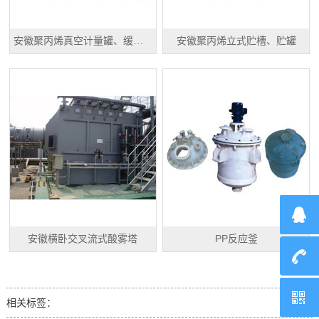
安徽聚丙烯真空计量罐、缓冲罐、高位槽
安徽聚丙烯立式贮槽、贮罐
安徽横卧交叉流式酸雾塔
PP反应釜
相关标签：