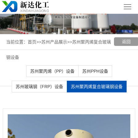
首
页
关
于
新
返回
当前位置：
首页
>>
苏州产品展示
>>
苏州聚丙烯复合玻璃
我
闻
聚丙烯
钢设备
们
中
（PP）
PPH
苏州聚丙烯（PP）设备
苏州PPH设备
心
设备
设备
聚
苏州玻璃钢（FRP）设备
苏州聚丙烯复合玻璃钢设备
丙
玻璃钢
烯
（FRP）
案
复
设备
例
苏
合
展
州