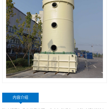
玻
示
联
璃
系
钢
我
设
们
备
内容介绍