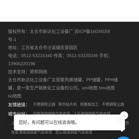
版权所有：太仓市新达化工设备厂
苏ICP备16039158
号-1
地址：江苏省太仓市沙溪镇民营园区
电话：0512-53215340 传真：0512-53220245 手机：
13906220196
技术支持：
荣邦网络
太仓市新达化工设备厂主营
聚丙烯储罐
，
PP储罐
，
PPH储
罐
，是一家生产销售化工设备的公司。
xml地图
htm地图
txt地图
友情链接：
不锈钢除尘器
韩华贴片机
线路板加工
不锈钢除尘器
城市分站：
安徽玻璃钢废气吸收塔
江苏玻璃钢废气吸收塔
您好，有问题可以在线咨询哦。
上海玻璃钢废气吸收塔
浙江玻璃钢废气吸收塔
苏州玻璃钢废气吸收塔
张家港玻璃钢废气吸收塔
昆山玻璃钢废气吸收塔