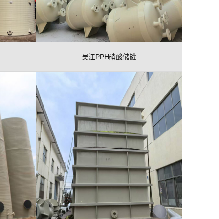
吴江PPH硝酸储罐