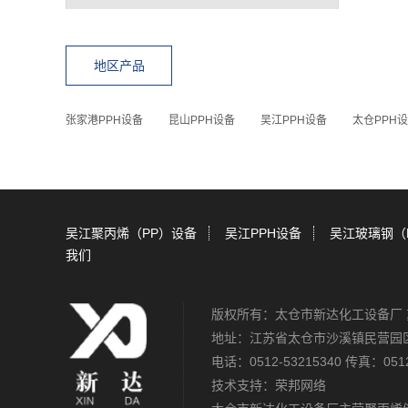
地区产品
张家港PPH设备
昆山PPH设备
吴江PPH设备
太仓PPH
吴江聚丙烯（PP）设备
吴江PPH设备
吴江玻璃钢（
我们
版权所有：太仓市新达化工设备厂
地址：江苏省太仓市沙溪镇民营园
电话：0512-53215340 传真：0512
技术支持：
荣邦网络