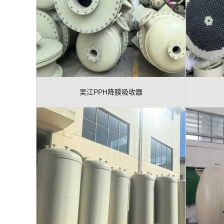
吴江PPH降膜吸收器