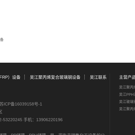
设备
FRP）设备
吴江聚丙烯复合玻璃钢设备
吴江联系
主营产
吴江聚丙
吴江PPH
吴江玻璃
苏ICP备16039158号-1
吴江聚丙
区
-53220245 手机：13906220196