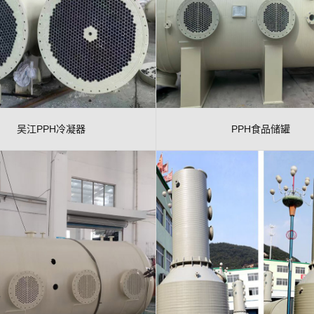
吴江PPH冷凝器
PPH食品储罐