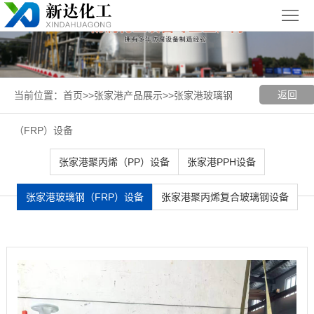
首
页
关
于
新
返回
当前位置：
首页
>>
张家港产品展示
>>
张家港玻璃钢
我
闻
聚丙烯
（FRP）设备
们
中
（PP）
PPH
张家港聚丙烯（PP）设备
张家港PPH设备
心
设备
设备
聚
张家港玻璃钢（FRP）设备
张家港聚丙烯复合玻璃钢设备
丙
玻璃钢
烯
（FRP）
案
复
设备
例
张
合
展
家