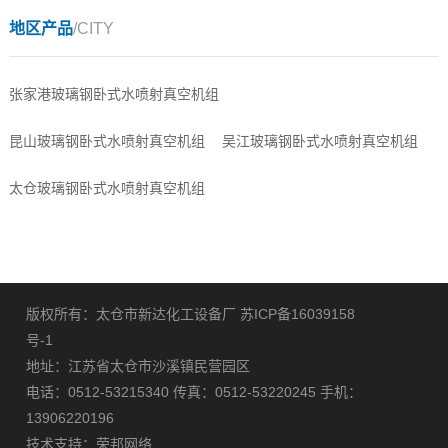
地区产品
/CITY
张家港玻璃钢卧式水喷射真空机组
昆山玻璃钢卧式水喷射真空机组
吴江玻璃钢卧式水喷射真空机组
太仓玻璃钢卧式水喷射真空机组
版权所有：太仓市新达化工设备厂
苏ICP备16039158
号-1
地址：江苏省太仓市沙溪镇民营园区
电话：0512-53215340 传真：0512-53220245 手机：
13906220196
技术支持：
荣邦网络