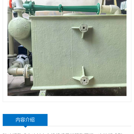
玻
示
港
璃
联
钢
系
设
我
备
们
内容介绍