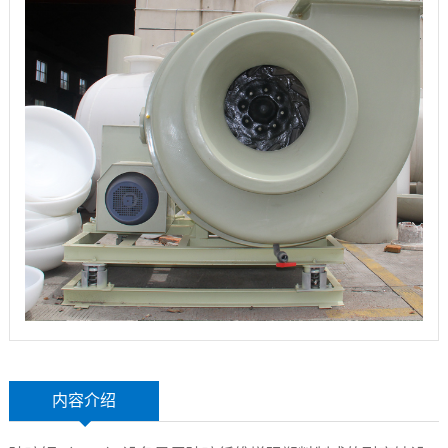
玻
示
联
璃
系
钢
我
设
们
备
内容介绍