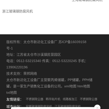
浙江玻璃钢防腐风机
版权所有：太仓市新达化工设备厂
苏ICP备16039158
号-1
地址：江苏省太仓市沙溪镇民营园区
电话：0512-53215340 传真：0512-53220245 手机：
13906220196
技术支持：
荣邦网络
太仓市新达化工设备厂主营
聚丙烯储罐
，
PP储罐
，
PPH储
罐
，是一家生产销售化工设备的公司。
xml地图
htm地图
txt地图
友情链接：
不锈钢除尘器
韩华贴片机
线路板加工
不锈钢除尘器
城市分站：
安徽玻璃钢防腐风机
江苏玻璃钢防腐风机