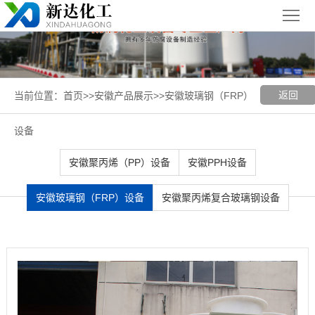
首
页
关
于
新
返回
当前位置：
首页
>>
安徽产品展示
>>
安徽玻璃钢（FRP）
我
闻
聚丙烯
设备
们
中
（PP）
PPH
安徽聚丙烯（PP）设备
安徽PPH设备
心
设备
设备
聚
安徽玻璃钢（FRP）设备
安徽聚丙烯复合玻璃钢设备
丙
玻璃钢
烯
（FRP）
案
复
设备
例
安
合
展
徽