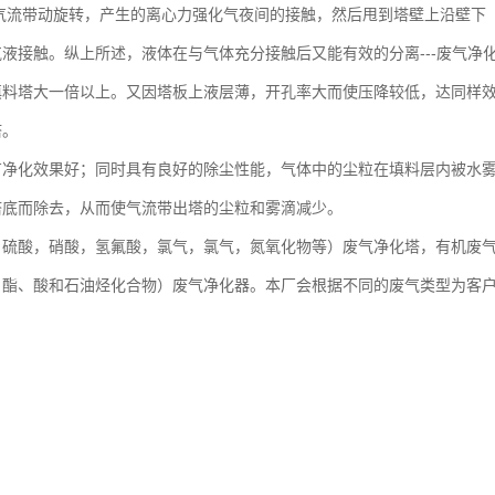
气流带动旋转，产生的离心力强化气夜间的接触，然后甩到塔壁上沿壁下
液接触。纵上所述，液体在与气体充分接触后又能有效的分离---废气净
填料塔大一倍以上。又因塔板上液层薄，开孔率大而使压降较低，达同样
塔。
有净化效果好；同时具有良好的除尘性能，气体中的尘粒在填料层内被水
塔底而除去，从而使气流带出塔的尘粒和雾滴减少。
，硫酸，硝酸，氢氟酸，氯气，氯气，氮氧化物等）废气净化塔，有机废
、酯、酸和石油烃化合物）废气净化器。本厂会根据不同的废气类型为客