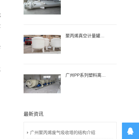
化
效
聚丙烯真空计量罐、缓冲罐、高位槽
雾
气
广州PP系列塑料离心通风机，风机
户
最新资讯
广州聚丙烯废气吸收塔的结构介绍