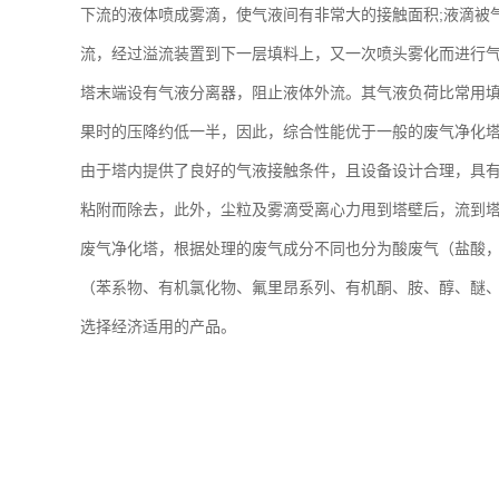
下流的液体喷成雾滴，使气液间有非常大的接触面积;液滴被
流，经过溢流装置到下一层填料上，又一次喷头雾化而进行气
塔末端设有气液分离器，阻止液体外流。其气液负荷比常用
果时的压降约低一半，因此，综合性能优于一般的废气净化
由于塔内提供了良好的气液接触条件，且设备设计合理，具
粘附而除去，此外，尘粒及雾滴受离心力甩到塔壁后，流到
废气净化塔，根据处理的废气成分不同也分为酸废气（盐酸
（苯系物、有机氯化物、氟里昂系列、有机酮、胺、醇、醚
选择经济适用的产品。