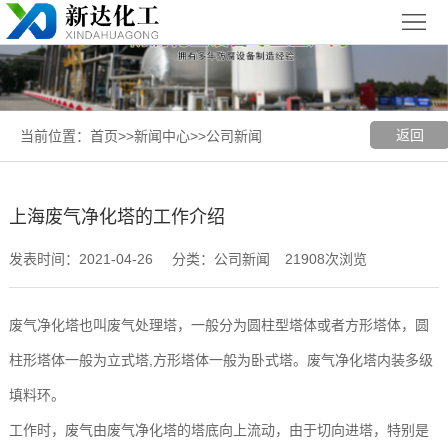
首
页
关
于
新
返回
当前位置：
首页
>>
新闻中心
>>
公司新闻
我
闻
聚丙烯
们
中
（PP）
PPH
上海废气净化塔的工作介绍
心
设备
设备
聚
发表时间：2021-04-26
分类：公司新闻
21908次浏览
丙
玻璃钢
废气净化塔也叫废气处理塔，一般分为圆柱型塔体或者方形塔体，圆
烯
（FRP）
案
柱形塔体一般为立式塔,方形塔体一般为卧式塔。废气净化塔内装多级
复
设备
例
上
填料环。
工作时，废气由废气净化塔的塔底向上流动，由于切向进塔，特别是
合
展
海