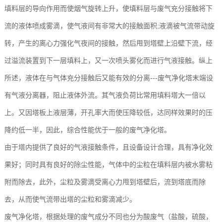
填料层的导向作用而使烟气旋转上升，使填料层与废气充分接触将下
玻
示
联
流的液体喷成雾滴，使气液间有非常大的接触面积;液滴被气流带动旋
璃
系
转，产生的离心力强化气夜间的接触，然后甩到塔壁上沿壁下流，经
钢
我
过溢流装置到下一层填料上，又一次喷头雾化而进行气液接触。纵上
所述，液体在与气体充分接触后又能有效的分离---废气净化塔末端设
设
们
有气液分离器，阻止液体外流。其气液负荷比常用填料塔大一倍以
备
上。又因塔板上液层薄，开孔率大而使压降较低，达同样效果时的压
降约低一半，因此，综合性能优于一般的废气净化塔。
由于塔内提供了良好的气液接触条件，且设备设计合理，具有净化效
果好；同时具有良好的除尘性能，气体中的尘粒在填料层内被水雾粘
附而除去，此外，尘粒及雾滴受离心力甩到塔壁后，流到塔底而除
去，从而使气流带出塔的尘粒和雾滴减少。
废气净化塔，根据处理的废气成分不同也分为酸废气（盐酸，硫酸，