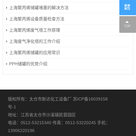
上海聚丙烯储罐堵塞的解决方法
上海聚丙烯设备质量检查方法
上海聚丙烯废气塔工作原理
上海废气净化塔的工作介绍
上海聚丙烯储罐的应用常识
PPH储罐的优势介绍
版权所有：太仓市新达化工设备厂
苏ICP备16039158
号-1
地址：江苏省太仓市沙溪镇民营园区
电话：0512-53215340 传真：0512-53220245 手机：
13906220196