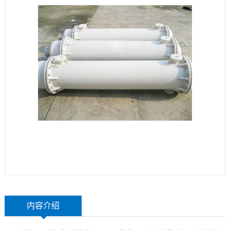
玻
示
联
璃
系
钢
我
设
们
备
内容介绍