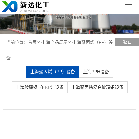
首
页
关
于
新
返回
当前位置：
首页
>>
上海产品展示
>>
上海聚丙烯（PP）设
我
闻
聚丙烯
备
们
中
（PP）
PPH
上海聚丙烯（PP）设备
上海PPH设备
心
设备
设备
聚
上海玻璃钢（FRP）设备
上海聚丙烯复合玻璃钢设备
丙
玻璃钢
烯
（FRP）
案
复
设备
例
上
合
展
海