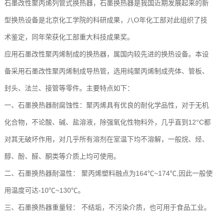
石墨改性聚丙烯列管式换热器，石墨换热器是我国近期发展起来的新
型换热设备是北京化工学院的科研成果，八O年化工部对此组织了技
术鉴定，同年荣获化工部重大科技成果奖。
应用石墨改性聚丙烯制成的换热器，属国内较先进的换热设备。本设
备采用石墨改性聚丙烯制成导热管，选用纯聚丙烯制成壳体、管板、
封头、法兰、接管等零件。主要特点如下：
一、石墨换热器耐腐蚀性：聚丙烯具有优良的耐化学品性，对于无机
化合物，不论酸、碱、盐溶液，除强氧化性物料外，几乎直到12°C都
对其无破坏作用，对几乎所有溶剂在室温下均不溶解，一般烷、烃、
醇、酚、醛、酮类等介质上均可使用。
二、石墨换热器耐温性： 聚丙烯塑料融点为164℃~174℃,因此一般使
用温度可达-10℃~130℃。
三、石墨换热器重量轻： 不结垢，不污染介质，也可用于食品工业。