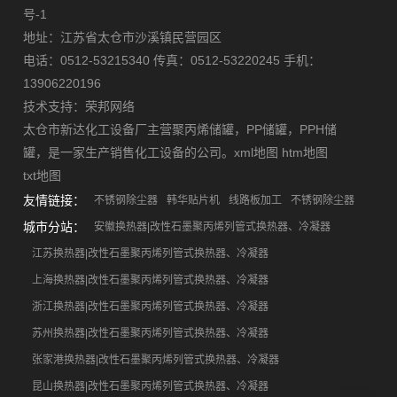
号-1
地址：江苏省太仓市沙溪镇民营园区
电话：0512-53215340 传真：0512-53220245 手机：
13906220196
技术支持：
荣邦网络
太仓市新达化工设备厂主营
聚丙烯储罐
，
PP储罐
，
PPH储
罐
，是一家生产销售化工设备的公司。
xml地图
htm地图
txt地图
友情链接：
不锈钢除尘器
韩华贴片机
线路板加工
不锈钢除尘器
城市分站：
安徽换热器|改性石墨聚丙烯列管式换热器、冷凝器
江苏换热器|改性石墨聚丙烯列管式换热器、冷凝器
上海换热器|改性石墨聚丙烯列管式换热器、冷凝器
浙江换热器|改性石墨聚丙烯列管式换热器、冷凝器
苏州换热器|改性石墨聚丙烯列管式换热器、冷凝器
张家港换热器|改性石墨聚丙烯列管式换热器、冷凝器
昆山换热器|改性石墨聚丙烯列管式换热器、冷凝器