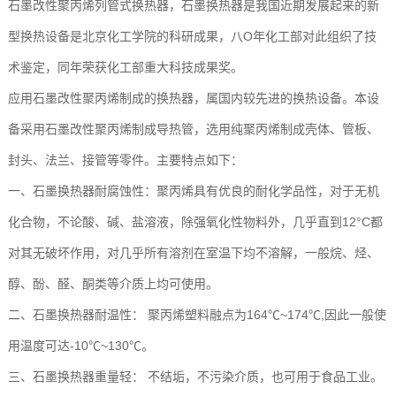
石墨改性聚丙烯列管式换热器，石墨换热器是我国近期发展起来的新
型换热设备是北京化工学院的科研成果，八O年化工部对此组织了技
术鉴定，同年荣获化工部重大科技成果奖。
应用石墨改性聚丙烯制成的换热器，属国内较先进的换热设备。本设
备采用石墨改性聚丙烯制成导热管，选用纯聚丙烯制成壳体、管板、
封头、法兰、接管等零件。主要特点如下：
一、石墨换热器耐腐蚀性：聚丙烯具有优良的耐化学品性，对于无机
化合物，不论酸、碱、盐溶液，除强氧化性物料外，几乎直到12°C都
对其无破坏作用，对几乎所有溶剂在室温下均不溶解，一般烷、烃、
醇、酚、醛、酮类等介质上均可使用。
二、石墨换热器耐温性： 聚丙烯塑料融点为164℃~174℃,因此一般使
用温度可达-10℃~130℃。
三、石墨换热器重量轻： 不结垢，不污染介质，也可用于食品工业。