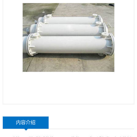
玻
示
港
璃
联
钢
系
设
我
备
们
内容介绍