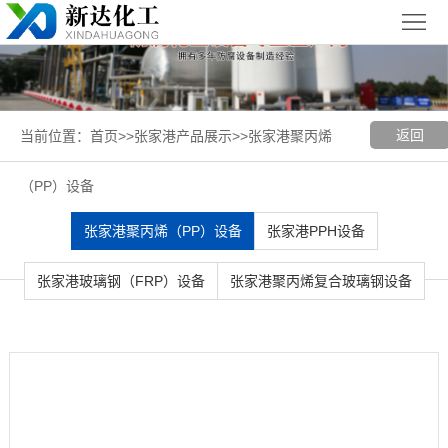
首
页
关
于
新
返回
当前位置：
首页
>>
张家港产品展示
>>
张家港聚丙烯
我
闻
聚丙烯
（PP）设备
们
中
（PP）
PPH
张家港聚丙烯（PP）设备
张家港PPH设备
心
设备
设备
聚
张家港玻璃钢（FRP）设备
张家港聚丙烯复合玻璃钢设备
丙
玻璃钢
烯
（FRP）
案
复
设备
例
张
合
展
家