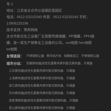
号-1
地址：江苏省太仓市沙溪镇民营园区
电话：0512-53215340 传真：0512-53220245 手机：
13906220196
技术支持：
荣邦网络
太仓市新达化工设备厂主营
聚丙烯储罐
，
PP储罐
，
PPH储
罐
，是一家生产销售化工设备的公司。
xml地图
htm地图
txt地图
友情链接：
不锈钢除尘器
韩华贴片机
线路板加工
不锈钢除尘器
城市分站：
安徽换热器|改性石墨聚丙烯列管式换热器、冷凝器
江苏换热器|改性石墨聚丙烯列管式换热器、冷凝器
上海换热器|改性石墨聚丙烯列管式换热器、冷凝器
浙江换热器|改性石墨聚丙烯列管式换热器、冷凝器
苏州换热器|改性石墨聚丙烯列管式换热器、冷凝器
张家港换热器|改性石墨聚丙烯列管式换热器、冷凝器
昆山换热器|改性石墨聚丙烯列管式换热器、冷凝器