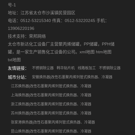
号-1
地址：江苏省太仓市沙溪镇民营园区
电话：0512-53215340 传真：0512-53220245 手机：
13906220196
技术支持：
荣邦网络
太仓市新达化工设备厂主营
聚丙烯储罐
，
PP储罐
，
PPH储
罐
，是一家生产销售化工设备的公司。
xml地图
htm地图
txt地图
友情链接：
不锈钢除尘器
韩华贴片机
线路板加工
不锈钢除尘器
城市分站：
安徽换热器|改性石墨聚丙烯列管式换热器、冷凝器
江苏换热器|改性石墨聚丙烯列管式换热器、冷凝器
上海换热器|改性石墨聚丙烯列管式换热器、冷凝器
浙江换热器|改性石墨聚丙烯列管式换热器、冷凝器
苏州换热器|改性石墨聚丙烯列管式换热器、冷凝器
张家港换热器|改性石墨聚丙烯列管式换热器、冷凝器
昆山换热器|改性石墨聚丙烯列管式换热器、冷凝器