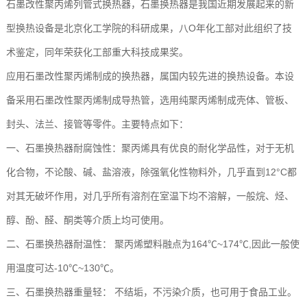
石墨改性聚丙烯列管式换热器，石墨换热器是我国近期发展起来的新
型换热设备是北京化工学院的科研成果，八O年化工部对此组织了技
术鉴定，同年荣获化工部重大科技成果奖。
应用石墨改性聚丙烯制成的换热器，属国内较先进的换热设备。本设
备采用石墨改性聚丙烯制成导热管，选用纯聚丙烯制成壳体、管板、
封头、法兰、接管等零件。主要特点如下：
一、石墨换热器耐腐蚀性：聚丙烯具有优良的耐化学品性，对于无机
化合物，不论酸、碱、盐溶液，除强氧化性物料外，几乎直到12°C都
对其无破坏作用，对几乎所有溶剂在室温下均不溶解，一般烷、烃、
醇、酚、醛、酮类等介质上均可使用。
二、石墨换热器耐温性： 聚丙烯塑料融点为164℃~174℃,因此一般使
用温度可达-10℃~130℃。
三、石墨换热器重量轻： 不结垢，不污染介质，也可用于食品工业。