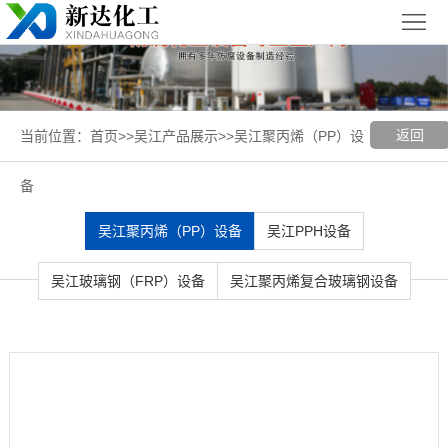
首
页
关
于
新
返回
当前位置：
首页
>>
吴江产品展示
>>
吴江聚丙烯（PP）设
我
闻
聚丙烯
备
们
中
（PP）
PPH
吴江聚丙烯（PP）设备
吴江PPH设备
心
设备
设备
聚
吴江玻璃钢（FRP）设备
吴江聚丙烯复合玻璃钢设备
丙
玻璃钢
烯
（FRP）
案
复
设备
例
吴
合
展
江