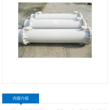
玻
示
联
璃
系
钢
我
设
们
备
内容介绍