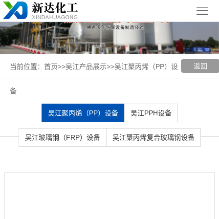
首
页
关
于
新
返回
当前位置：
首页
>>
吴江产品展示
>>
吴江聚丙烯（PP）设
我
闻
聚丙烯
备
们
中
（PP）
PPH
吴江聚丙烯（PP）设备
吴江PPH设备
心
设备
设备
聚
吴江玻璃钢（FRP）设备
吴江聚丙烯复合玻璃钢设备
丙
玻璃钢
烯
（FRP）
案
复
设备
例
吴
合
展
江