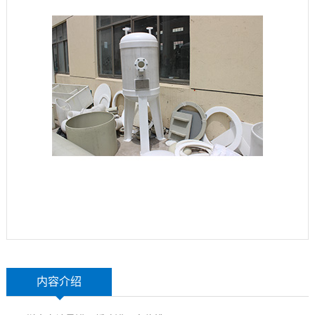
玻
示
联
璃
系
钢
我
设
们
备
内容介绍