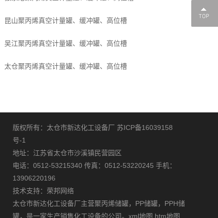
昆山聚丙烯真空计量罐、缓冲罐、高位槽
吴江聚丙烯真空计量罐、缓冲罐、高位槽
太仓聚丙烯真空计量罐、缓冲罐、高位槽
版权所有：太仓市新达化工设备厂
苏ICP备16039158
号-1
地址：江苏省太仓市沙溪镇民营园区
电话：0512-53215340 传真：0512-53220245 手机：
13906220196
技术支持：
荣邦网络
太仓市新达化工设备厂主营
聚丙烯储罐
，
PP储罐
，
PPH储
罐
，是一家生产销售化工设备的公司。
xml地图
htm地图