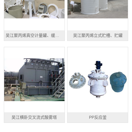
吴江聚丙烯真空计量罐、缓冲罐、高位槽
吴江聚丙烯立式贮槽、贮罐
吴江横卧交叉流式酸雾塔
PP反应釜