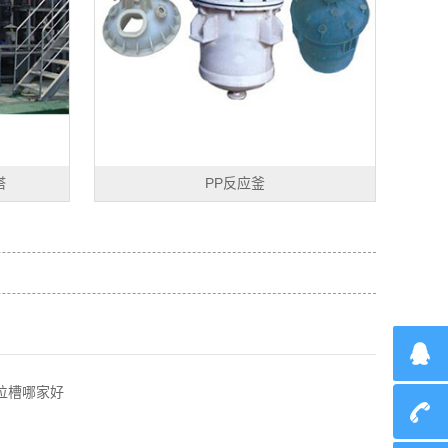
塔
PP反应釜
位槽哪家好