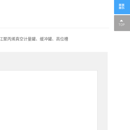
江聚丙烯真空计量罐、缓冲罐、高位槽