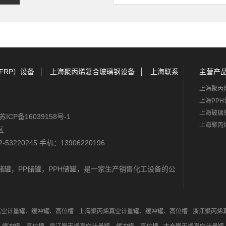
FRP）设备
上海聚丙烯复合玻璃钢设备
上海联系
主营产
上海聚丙
上海PPH
上海玻璃
苏ICP备16039158号-1
上海聚丙
区
-53220245 手机：13906220196
储罐
，
PP储罐
，
PPH储罐
，是一家生产销售化工设备的公
真空计量罐、缓冲罐、高位槽
上海聚丙烯真空计量罐、缓冲罐、高位槽
浙江聚丙烯