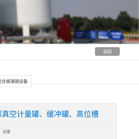
返回
复合玻璃钢设备
烯真空计量罐、缓冲罐、高位槽
）设备