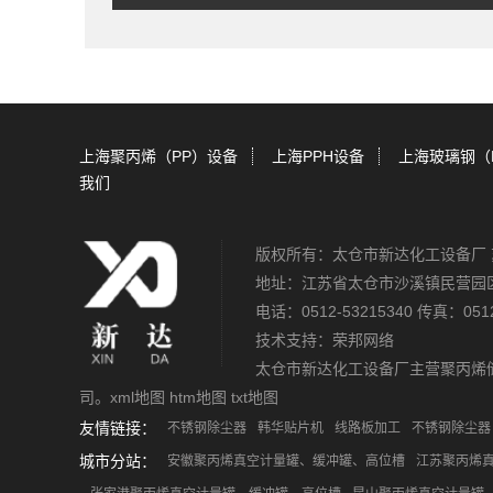
上海聚丙烯（PP）设备
上海PPH设备
上海玻璃钢（
我们
版权所有：太仓市新达化工设备厂
地址：江苏省太仓市沙溪镇民营园
电话：0512-53215340 传真：0512
技术支持：
荣邦网络
太仓市新达化工设备厂主营
聚丙烯
司。
xml地图
htm地图
txt地图
友情链接：
不锈钢除尘器
韩华贴片机
线路板加工
不锈钢除尘器
城市分站：
安徽聚丙烯真空计量罐、缓冲罐、高位槽
江苏聚丙烯