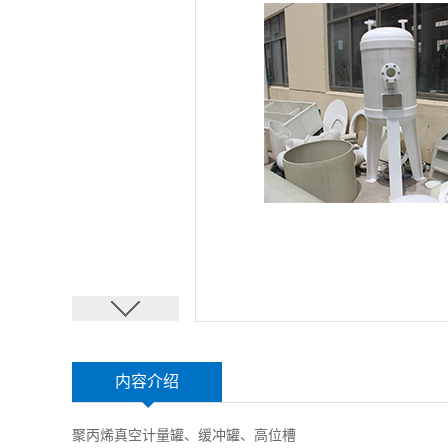
内容介绍
聚丙烯真空计量罐、缓冲罐、高位槽