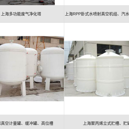
上海多功能废气净化塔
上海RPP卧式水喷射真空机组、汽
组
烯真空计量罐、缓冲罐、高位槽
上海聚丙烯立式贮槽、贮