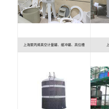
上海聚丙烯真空计量罐、缓冲罐、高位槽