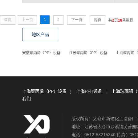
1
首页
上一页
2
下一页
尾页
共
2
页
18
条数据
地区产品
安徽聚丙烯（PP）设备
江苏聚丙烯（PP）设备
上海聚丙烯（
上海聚丙烯（PP）设备
上海PPH设备
上海玻璃钢（
我们
版权所有：太仓市新达化工设备厂
地址：江苏省太仓市沙溪镇民营园
电话：0512-53215340 传真：0512