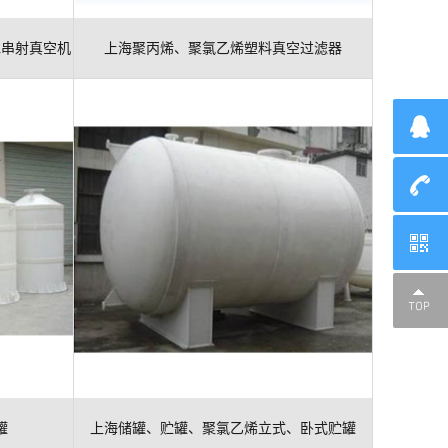
水串射真空机
上海聚丙烯、聚氯乙烯塑料真空过滤器
罐
上海储罐、贮罐、聚氯乙烯立式、卧式贮罐