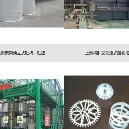
上海聚丙烯立式贮槽、贮罐
上海横卧交叉流式酸雾