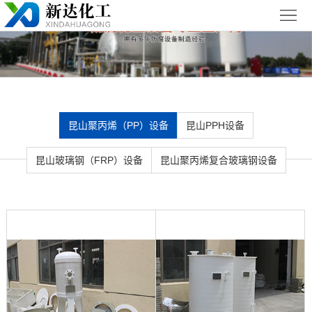
首
页
关
于
新
我
闻
聚丙烯
昆山聚丙烯（PP）设备
昆山PPH设备
们
中
（PP）
PPH
昆山玻璃钢（FRP）设备
昆山聚丙烯复合玻璃钢设备
心
设备
设备
聚
丙
玻璃钢
烯
（FRP）
案
复
设备
例
昆
合
展
山