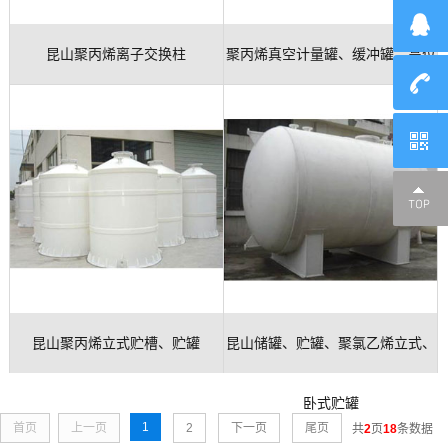
昆山聚丙烯离子交换柱
聚丙烯真空计量罐、缓冲罐、高位
槽
昆山聚丙烯立式贮槽、贮罐
昆山储罐、贮罐、聚氯乙烯立式、
卧式贮罐
1
首页
上一页
2
下一页
尾页
共
2
页
18
条数据