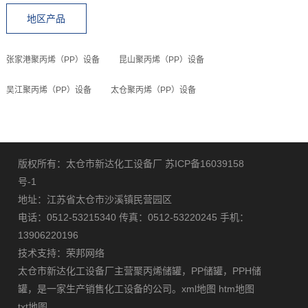
地区产品
张家港聚丙烯（PP）设备
昆山聚丙烯（PP）设备
吴江聚丙烯（PP）设备
太仓聚丙烯（PP）设备
版权所有：太仓市新达化工设备厂
苏ICP备16039158
号-1
地址：江苏省太仓市沙溪镇民营园区
电话：0512-53215340 传真：0512-53220245 手机：
13906220196
技术支持：
荣邦网络
太仓市新达化工设备厂主营
聚丙烯储罐
，
PP储罐
，
PPH储
罐
，是一家生产销售化工设备的公司。
xml地图
htm地图
txt地图