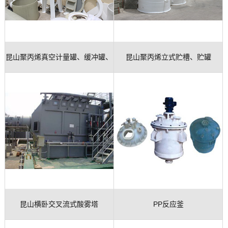
玻
示
联
璃
系
昆山聚丙烯真空计量罐、缓冲罐、
昆山聚丙烯立式贮槽、贮罐
钢
我
设
们
高位槽
备
昆山横卧交叉流式酸雾塔
PP反应釜