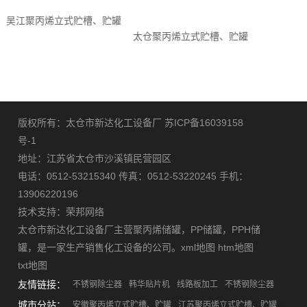
吴江聚丙烯立式贮槽、贮罐
太仓聚丙烯立式贮槽、贮罐
版权所有：太仓市新达化工设备厂
苏ICP备16039158
号-1
地址：江苏省太仓市沙溪镇民营园区
电话：0512-53215340 传真：0512-53220245 手机：
13906220196
技术支持：
荣邦网络
太仓市新达化工设备厂主营
聚丙烯储罐
，
PP储罐
，
PPH储
罐
，是一家生产销售化工设备的公司。
xml地图
htm地图
txt地图
友情链接：
不锈钢除尘器
韩华贴片机
线路板加工
不锈钢除尘器
城市分站：
安徽聚丙烯立式贮槽、贮罐
江苏聚丙烯立式贮槽、贮罐