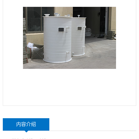
玻
示
联
璃
系
钢
我
设
们
备
内容介绍