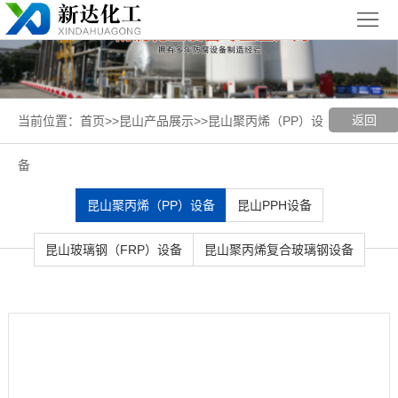
首
页
关
于
新
返回
当前位置：
首页
>>
昆山产品展示
>>
昆山聚丙烯（PP）设
我
闻
聚丙烯
备
们
中
（PP）
PPH
昆山聚丙烯（PP）设备
昆山PPH设备
心
设备
设备
聚
昆山玻璃钢（FRP）设备
昆山聚丙烯复合玻璃钢设备
丙
玻璃钢
烯
（FRP）
案
复
设备
例
昆
合
展
山