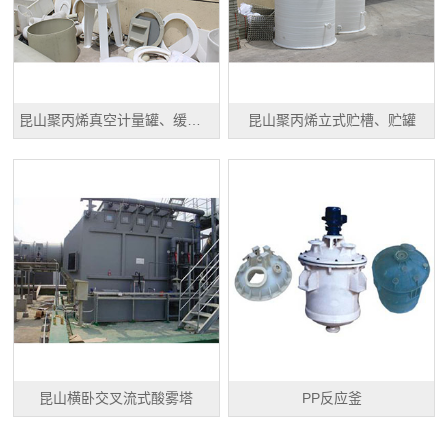
昆山聚丙烯真空计量罐、缓冲罐、高位槽
昆山聚丙烯立式贮槽、贮罐
昆山横卧交叉流式酸雾塔
PP反应釜