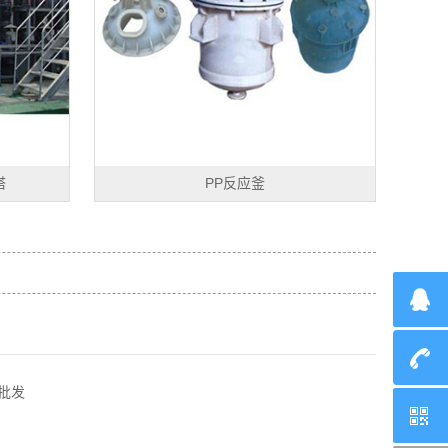
塔
PP反应釜
批发