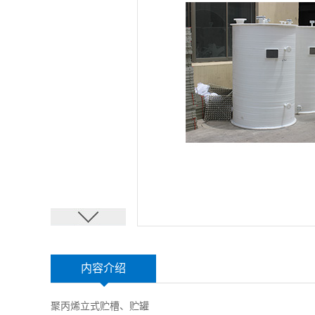
内容介绍
聚丙烯立式贮槽、贮罐