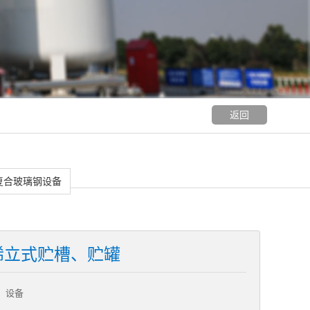
返回
复合玻璃钢设备
烯立式贮槽、贮罐
）设备