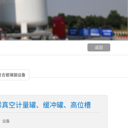
返回
复合玻璃钢设备
烯真空计量罐、缓冲罐、高位槽
）设备