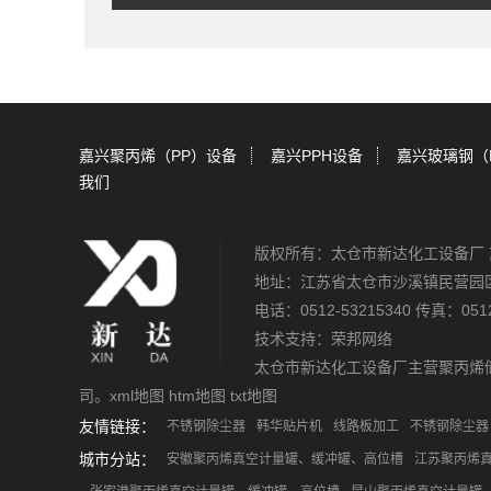
嘉兴聚丙烯（PP）设备
嘉兴PPH设备
嘉兴玻璃钢（
我们
版权所有：太仓市新达化工设备厂
地址：江苏省太仓市沙溪镇民营园
电话：0512-53215340 传真：0512
技术支持：
荣邦网络
太仓市新达化工设备厂主营
聚丙烯
司。
xml地图
htm地图
txt地图
友情链接：
不锈钢除尘器
韩华贴片机
线路板加工
不锈钢除尘器
城市分站：
安徽聚丙烯真空计量罐、缓冲罐、高位槽
江苏聚丙烯