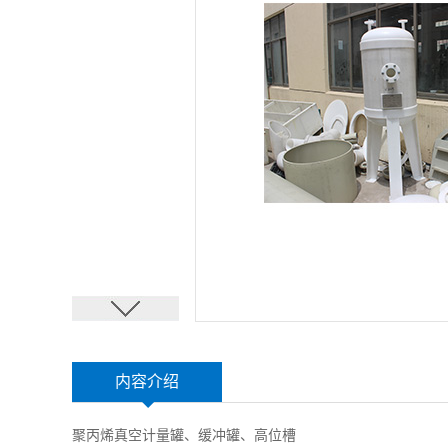
内容介绍
聚丙烯真空计量罐、缓冲罐、高位槽