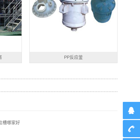
塔
PP反应釜
位槽哪家好