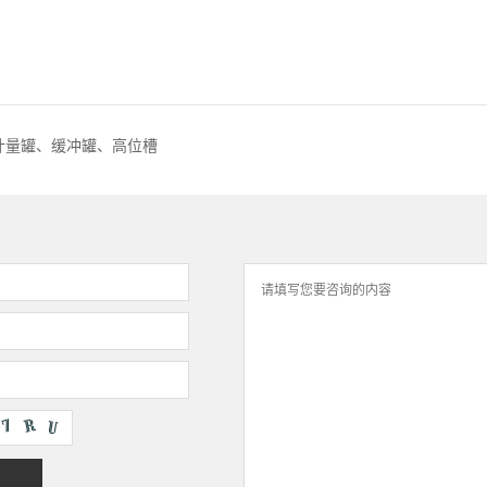
计量罐、缓冲罐、高位槽