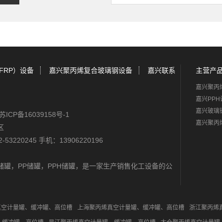
FRP）设备
嘉兴聚丙烯复合玻璃钢设备
嘉兴联系
主营产
嘉兴聚丙
嘉兴PPH
嘉兴玻璃
苏ICP备16039158号-1
嘉兴聚丙
区
-53220245 手机：13906220196
储罐
，
PP储罐
，
PPH储罐
，是一家生产销售化工设备的公
真空计量罐、缓冲罐、高位槽
上海聚丙烯真空计量罐、缓冲罐、高位槽
浙江聚丙烯