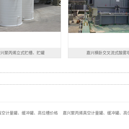
嘉兴聚丙烯立式贮槽、贮罐
嘉兴横卧交叉流式酸雾
真空计量罐、缓冲罐、高位槽价格
嘉兴聚丙烯真空计量罐、缓冲罐、高