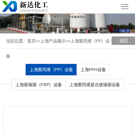
首
页
关
于
新
返回
当前位置：
首页
>>
上海产品展示
>>
上海聚丙烯（PP）设
我
闻
聚丙烯
备
们
中
（PP）
PPH
上海聚丙烯（PP）设备
上海PPH设备
心
设备
设备
聚
上海玻璃钢（FRP）设备
上海聚丙烯复合玻璃钢设备
丙
玻璃钢
烯
（FRP）
案
复
设备
例
上
合
展
海