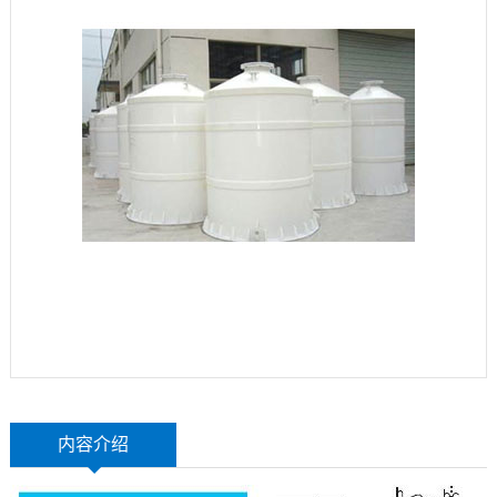
玻
示
联
璃
系
钢
我
设
们
备
内容介绍