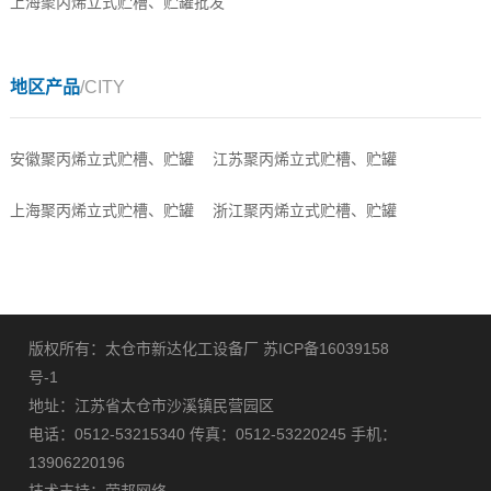
上海聚丙烯立式贮槽、贮罐批发
地区产品
/CITY
安徽聚丙烯立式贮槽、贮罐
江苏聚丙烯立式贮槽、贮罐
上海聚丙烯立式贮槽、贮罐
浙江聚丙烯立式贮槽、贮罐
版权所有：太仓市新达化工设备厂
苏ICP备16039158
号-1
地址：江苏省太仓市沙溪镇民营园区
电话：0512-53215340 传真：0512-53220245 手机：
13906220196
技术支持：
荣邦网络