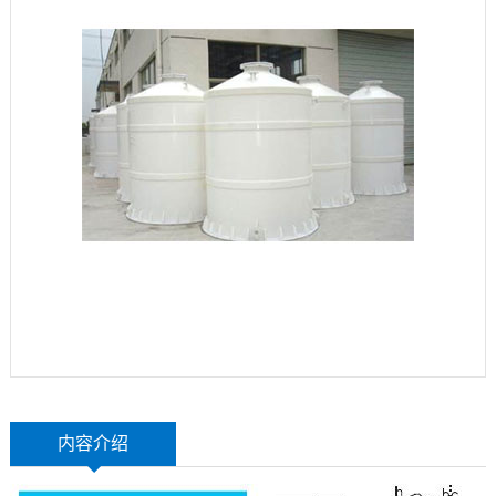
玻
示
联
璃
系
钢
我
设
们
备
内容介绍