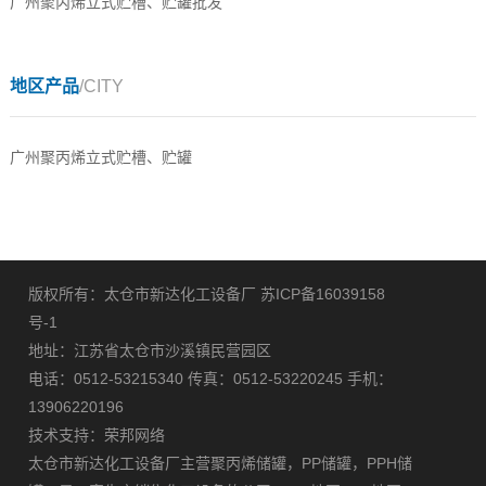
广州聚丙烯立式贮槽、贮罐批发
地区产品
/CITY
广州聚丙烯立式贮槽、贮罐
版权所有：太仓市新达化工设备厂
苏ICP备16039158
号-1
地址：江苏省太仓市沙溪镇民营园区
电话：0512-53215340 传真：0512-53220245 手机：
13906220196
技术支持：
荣邦网络
太仓市新达化工设备厂主营
聚丙烯储罐
，
PP储罐
，
PPH储