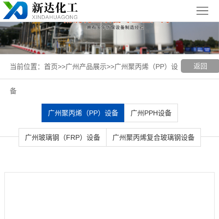
首
页
关
于
新
返回
当前位置：
首页
>>
广州产品展示
>>
广州聚丙烯（PP）设
我
闻
聚丙烯
备
们
中
（PP）
PPH
广州聚丙烯（PP）设备
广州PPH设备
心
设备
设备
聚
广州玻璃钢（FRP）设备
广州聚丙烯复合玻璃钢设备
丙
玻璃钢
烯
（FRP）
案
复
设备
例
广
合
展
州