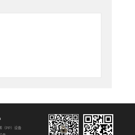
品
烯（PP）设备