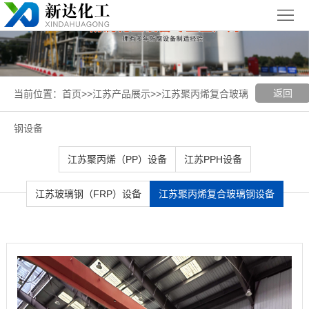
首
页
关
于
新
返回
当前位置：
首页
>>
江苏产品展示
>>
江苏聚丙烯复合玻璃
我
闻
聚丙烯
钢设备
们
中
（PP）
PPH
江苏聚丙烯（PP）设备
江苏PPH设备
心
设备
设备
聚
江苏玻璃钢（FRP）设备
江苏聚丙烯复合玻璃钢设备
丙
玻璃钢
烯
（FRP）
案
复
设备
例
江
合
展
苏