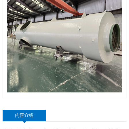
玻
示
联
璃
系
钢
我
设
们
备
内容介绍