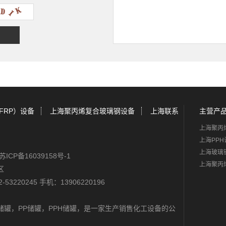
FRP）设备
上海聚丙烯复合玻璃钢设备
上海联系
主营产
上海聚丙
上海PPH
上海玻璃
苏ICP备16039158号-1
上海聚丙
区
-53220245 手机：13906220196
储罐
，
PP储罐
，
PPH储罐
，是一家生产销售化工设备的公