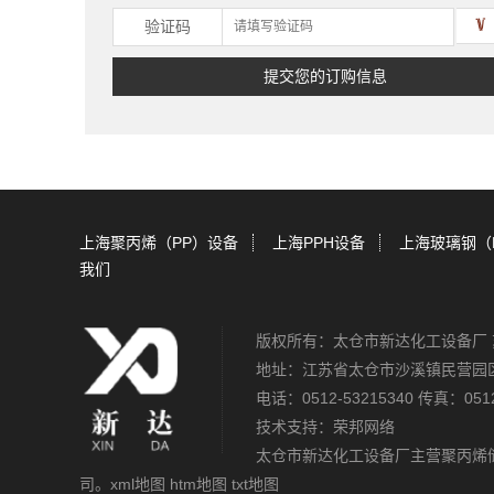
验证码
上海聚丙烯（PP）设备
上海PPH设备
上海玻璃钢（
我们
版权所有：太仓市新达化工设备厂
地址：江苏省太仓市沙溪镇民营园
电话：0512-53215340 传真：0512
技术支持：
荣邦网络
太仓市新达化工设备厂主营
聚丙烯
司。
xml地图
htm地图
txt地图