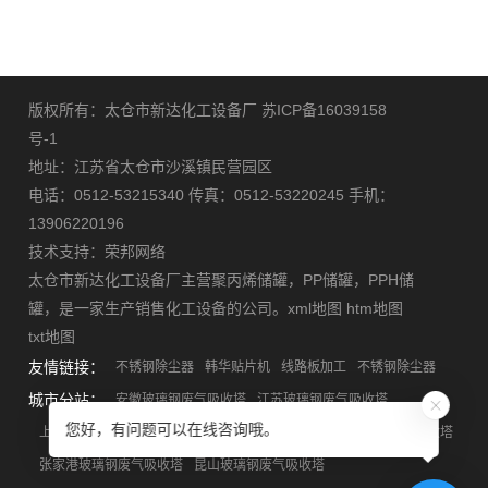
版权所有：太仓市新达化工设备厂
苏ICP备16039158
号-1
地址：江苏省太仓市沙溪镇民营园区
电话：0512-53215340 传真：0512-53220245 手机：
13906220196
技术支持：
荣邦网络
太仓市新达化工设备厂主营
聚丙烯储罐
，
PP储罐
，
PPH储
罐
，是一家生产销售化工设备的公司。
xml地图
htm地图
txt地图
友情链接：
不锈钢除尘器
韩华贴片机
线路板加工
不锈钢除尘器
城市分站：
安徽玻璃钢废气吸收塔
江苏玻璃钢废气吸收塔
您好，有问题可以在线咨询哦。
上海玻璃钢废气吸收塔
浙江玻璃钢废气吸收塔
苏州玻璃钢废气吸收塔
张家港玻璃钢废气吸收塔
昆山玻璃钢废气吸收塔