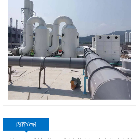
玻
示
联
璃
系
钢
我
设
们
备
内容介绍