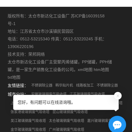
版权所有：太仓市新达化工设备厂
苏ICP备16039158
号-1
地址：江苏省太仓市沙溪镇民营园区
电话：0512-53215340 传真：0512-53220245 手机：
13906220196
技术支持：
荣邦网络
太仓市新达化工设备厂主营
聚丙烯储罐
，
PP储罐
，
PPH储
罐
，是一家生产销售化工设备的公司。
xml地图
htm地图
txt地图
友情链接：
不锈钢除尘器
韩华贴片机
线路板加工
不锈钢除尘器
城市分站：
安徽玻璃钢废气吸收塔
江苏玻璃钢废气吸收塔
您好，有问题可以在线咨询哦。
上海玻璃钢废气吸收塔
浙江玻璃钢废气吸收塔
苏州玻璃钢废气吸收塔
张家港玻璃钢废气吸收塔
昆山玻璃钢废气吸收塔
吴江玻璃钢废气吸收塔
太仓玻璃钢废气吸收塔
嘉兴玻璃钢废气吸收塔
金华玻璃钢废气吸收塔
广州玻璃钢废气吸收塔