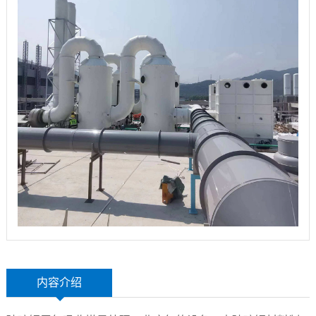
玻
示
联
璃
系
钢
我
设
们
备
内容介绍