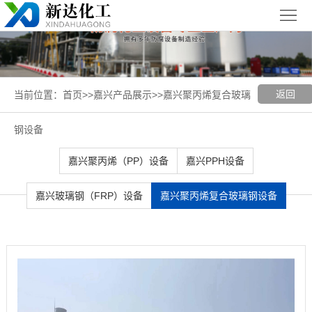
首
页
关
于
新
返回
当前位置：
首页
>>
嘉兴产品展示
>>
嘉兴聚丙烯复合玻璃
我
闻
聚丙烯
钢设备
们
中
（PP）
PPH
嘉兴聚丙烯（PP）设备
嘉兴PPH设备
心
设备
设备
聚
嘉兴玻璃钢（FRP）设备
嘉兴聚丙烯复合玻璃钢设备
丙
玻璃钢
烯
（FRP）
案
复
设备
例
嘉
合
展
兴