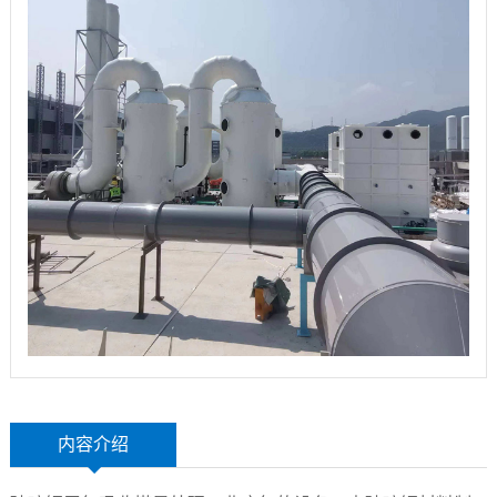
玻
示
联
璃
系
钢
我
设
们
备
内容介绍