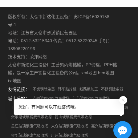
版权所有：太仓市新达化工设备厂
苏ICP备16039158
号-1
地址：江苏省太仓市沙溪镇民营园区
电话：0512-53215340 传真：0512-53220245 手机：
13906220196
技术支持：
荣邦网络
太仓市新达化工设备厂主营
聚丙烯储罐
，
PP储罐
，
PPH储
罐
，是一家生产销售化工设备的公司。
xml地图
htm地图
txt地图
友情链接：
不锈钢除尘器
韩华贴片机
线路板加工
不锈钢除尘器
城市分站：
安徽玻璃钢废气吸收塔
江苏玻璃钢废气吸收塔
您好，有问题可以在线咨询哦。
上海玻璃钢废气吸收塔
浙江玻璃钢废气吸收塔
苏州玻璃钢废气吸收塔
张家港玻璃钢废气吸收塔
昆山玻璃钢废气吸收塔
吴江玻璃钢废气吸收塔
太仓玻璃钢废气吸收塔
嘉兴玻璃钢废气吸收塔
金华玻璃钢废气吸收塔
广州玻璃钢废气吸收塔