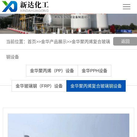
首
页
关
于
新
返回
当前位置：
首页
>>
金华产品展示
>>
金华聚丙烯复合玻璃
我
闻
聚丙烯
钢设备
们
中
（PP）
PPH
金华聚丙烯（PP）设备
金华PPH设备
心
设备
设备
聚
金华玻璃钢（FRP）设备
金华聚丙烯复合玻璃钢设备
丙
玻璃钢
烯
（FRP）
案
复
设备
例
金
合
展
华