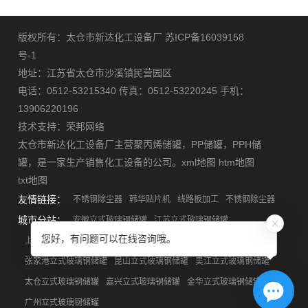
版权所有：太仓市新达化工设备厂
苏ICP备16039158
号-1
地址：江苏省太仓市沙溪镇民营园区
电话：0512-53215340 传真：0512-53220245 手机：
13906220196
技术支持：
荣邦网络
太仓市新达化工设备厂主营
聚丙烯储罐
，
PP储罐
，
PPH储
罐
，是一家生产销售化工设备的公司。
xml地图
htm地图
txt地图
友情链接：
不锈钢除尘器
韩华贴片机
线路板加工
不锈钢除尘器
城市分站：
安徽立式玻璃钢储罐
江苏立式玻璃钢储罐
您好，有问题可以在线咨询哦。
上海立式玻璃钢储罐
浙江立式玻璃钢储罐
苏州立式玻璃钢储罐
张家港立式玻璃钢储罐
昆山立式玻璃钢储罐
吴江立式玻璃钢储罐
太仓立式玻璃钢储罐
嘉兴立式玻璃钢储罐
金华立式玻璃钢储罐
广州立式玻璃钢储罐