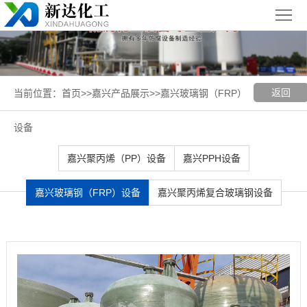
首
页
关
于
新
返回
当前位置：
首页
>>
嘉兴产品展示
>>
嘉兴玻璃钢（FRP）
我
闻
聚丙烯
设备
们
中
（PP）
PPH
嘉兴聚丙烯（PP）设备
嘉兴PPH设备
心
设备
设备
聚
嘉兴玻璃钢（FRP）设备
嘉兴聚丙烯复合玻璃钢设备
丙
玻璃钢
烯
（FRP）
案
复
设备
例
嘉
合
展
兴