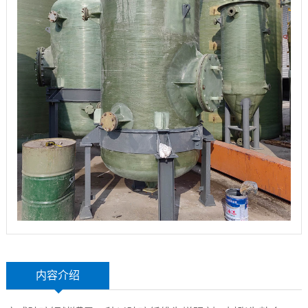
玻
示
联
璃
系
钢
我
设
们
备
内容介绍