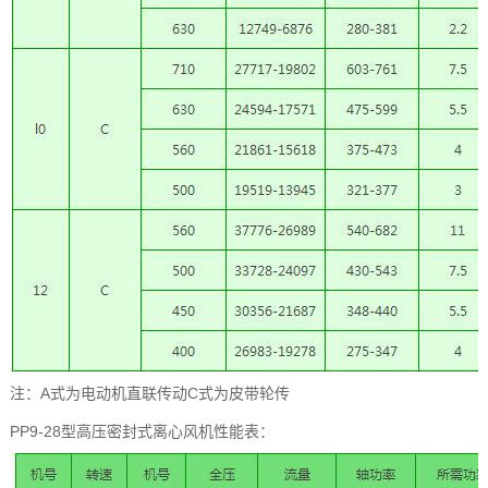
注：A式为电动机直联传动C式为皮带轮传
PP9-28型高压密封式离心风机性能表：