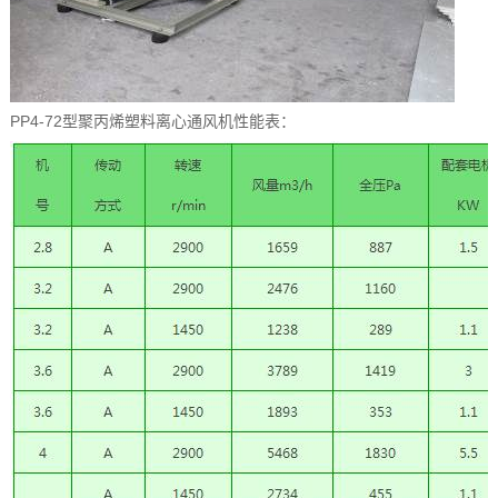
PP4-72型聚丙烯塑料离心通风机性能表：