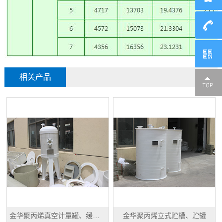
相关产品
金华聚丙烯真空计量罐、缓冲罐、高位槽
金华聚丙烯立式贮槽、贮罐