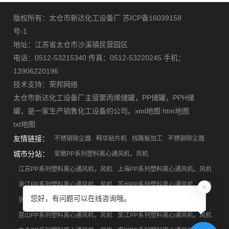
版权所有：太仓市新达化工设备厂
苏ICP备16039158
号-1
地址：江苏省太仓市沙溪镇民营园区
电话：0512-53215340 传真：0512-53220245 手机：
13906220196
技术支持：
荣邦网络
太仓市新达化工设备厂主营
聚丙烯储罐
，
PP储罐
，
PPH储
罐
，是一家生产销售化工设备的公司。
xml地图
htm地图
txt地图
友情链接：
不锈钢除尘器
韩华贴片机
线路板加工
不锈钢除尘器
城市分站：
安徽PP系列塑料离心通风机，风机
江苏PP系列塑料离心通风机，风机
上海PP系列塑料离心通风机，风机
浙江PP系列塑料离心通风机，风机
苏州PP系列塑料离心通风机，风机
您好，有问题可以在线咨询哦。
张家港PP系列塑料离心通风机，风机
昆山PP系列塑料离心通风机，风机
吴江PP系列塑料离心通风机，风机