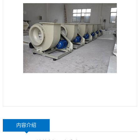
玻
示
联
璃
系
钢
我
设
们
备
内容介绍