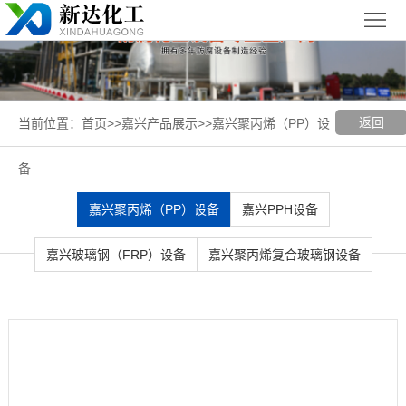
首
页
关
于
新
返回
当前位置：
首页
>>
嘉兴产品展示
>>
嘉兴聚丙烯（PP）设
我
闻
聚丙烯
备
们
中
（PP）
PPH
嘉兴聚丙烯（PP）设备
嘉兴PPH设备
心
设备
设备
聚
嘉兴玻璃钢（FRP）设备
嘉兴聚丙烯复合玻璃钢设备
丙
玻璃钢
烯
（FRP）
案
复
设备
例
嘉
合
展
兴