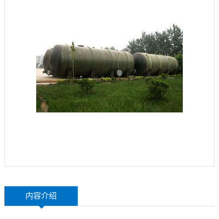
玻
示
联
璃
系
钢
我
设
们
备
内容介绍