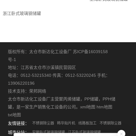
浙江卧式玻璃钢储罐
版权所有：太仓市新达化工设备厂
苏ICP备16039158
号-1
地址：江苏省太仓市沙溪镇民营园区
电话：0512-53215340 传真：0512-53220245 手机：
13906220196
技术支持：
荣邦网络
太仓市新达化工设备厂主营
聚丙烯储罐
，
PP储罐
，
PPH储
罐
，是一家生产销售化工设备的公司。
xml地图
htm地图
txt地图
友情链接：
不锈钢除尘器
韩华贴片机
线路板加工
不锈钢除尘器
城市分站：
安徽卧式玻璃钢储罐
江苏卧式玻璃钢储罐