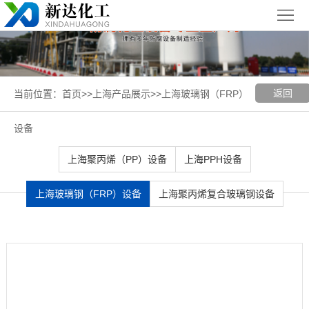
首
页
关
于
新
返回
当前位置：
首页
>>
上海产品展示
>>
上海玻璃钢（FRP）
我
闻
聚丙烯
设备
们
中
（PP）
PPH
上海聚丙烯（PP）设备
上海PPH设备
心
设备
设备
聚
上海玻璃钢（FRP）设备
上海聚丙烯复合玻璃钢设备
丙
玻璃钢
烯
（FRP）
案
复
设备
例
上
合
展
海