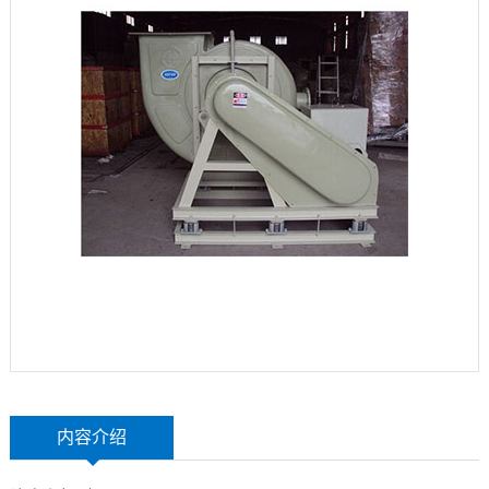
玻
示
联
璃
系
钢
我
设
们
备
内容介绍