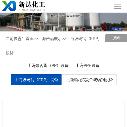
首
页
关
于
新
返回
当前位置：
首页
>>
上海产品展示
>>
上海玻璃钢（FRP）
我
闻
聚丙烯
设备
们
中
（PP）
PPH
上海聚丙烯（PP）设备
上海PPH设备
心
设备
设备
聚
上海玻璃钢（FRP）设备
上海聚丙烯复合玻璃钢设备
丙
玻璃钢
烯
（FRP）
案
复
设备
例
上
合
展
海