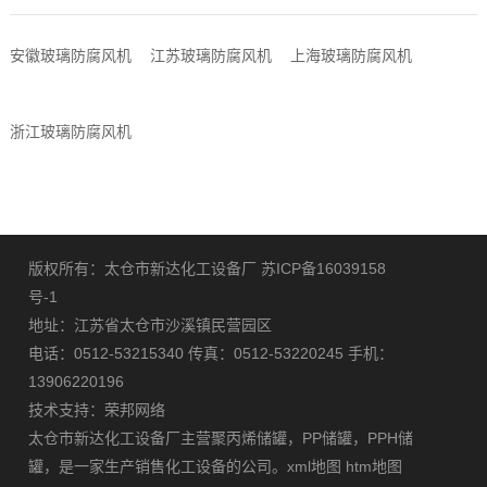
安徽玻璃防腐风机
江苏玻璃防腐风机
上海玻璃防腐风机
浙江玻璃防腐风机
版权所有：太仓市新达化工设备厂
苏ICP备16039158
号-1
地址：江苏省太仓市沙溪镇民营园区
电话：0512-53215340 传真：0512-53220245 手机：
13906220196
技术支持：
荣邦网络
太仓市新达化工设备厂主营
聚丙烯储罐
，
PP储罐
，
PPH储
罐
，是一家生产销售化工设备的公司。
xml地图
htm地图