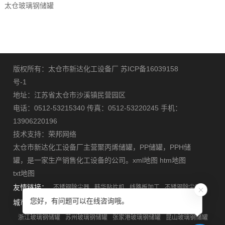
太仓玻璃钢储罐
版权所有：太仓市新达化工设备厂
苏ICP备16039158
号-1
地址：江苏省太仓市沙溪镇民营园区
电话：0512-53215340 传真：0512-53220245 手机：
13906220196
技术支持：
荣邦网络
太仓市新达化工设备厂主营
聚丙烯储罐
，
PP储罐
，
PPH储
罐
，是一家生产销售化工设备的公司。
xml地图
htm地图
txt地图
友情链接：
不锈钢除尘器
韩华贴片机
线路板加工
不锈钢除尘器
您好，有问题可以在线咨询哦。
城市分站：
安徽玻璃钢储罐
江苏玻璃钢储罐
上海玻璃钢储罐
浙江玻璃钢储罐
苏州玻璃钢储罐
张家港玻璃钢储罐
昆山玻璃钢储罐