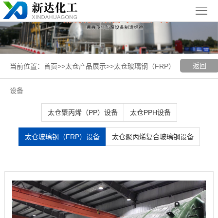
首
页
关
于
新
返回
当前位置：
首页
>>
太仓产品展示
>>
太仓玻璃钢（FRP）
我
闻
聚丙烯
设备
们
中
（PP）
PPH
太仓聚丙烯（PP）设备
太仓PPH设备
心
设备
设备
聚
太仓玻璃钢（FRP）设备
太仓聚丙烯复合玻璃钢设备
丙
玻璃钢
烯
（FRP）
案
复
设备
例
太
合
展
仓