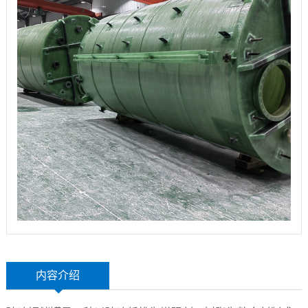
玻
示
联
璃
系
钢
我
设
们
备
内容介绍