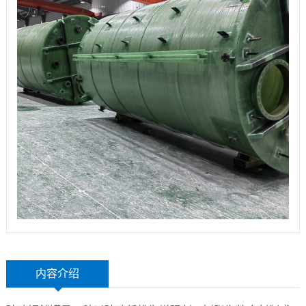
玻
示
港
璃
联
钢
系
设
我
备
们
内容介绍