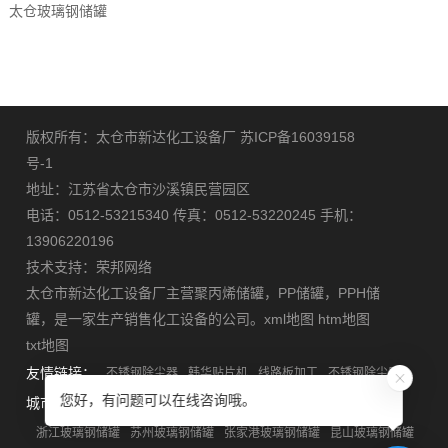
太仓玻璃钢储罐
版权所有：太仓市新达化工设备厂
苏ICP备16039158
号-1
地址：江苏省太仓市沙溪镇民营园区
电话：0512-53215340 传真：0512-53220245 手机：
13906220196
技术支持：
荣邦网络
太仓市新达化工设备厂主营
聚丙烯储罐
，
PP储罐
，
PPH储
罐
，是一家生产销售化工设备的公司。
xml地图
htm地图
txt地图
友情链接：
不锈钢除尘器
韩华贴片机
线路板加工
不锈钢除尘器
您好，有问题可以在线咨询哦。
城市分站：
安徽玻璃钢储罐
江苏玻璃钢储罐
上海玻璃钢储罐
浙江玻璃钢储罐
苏州玻璃钢储罐
张家港玻璃钢储罐
昆山玻璃钢储罐