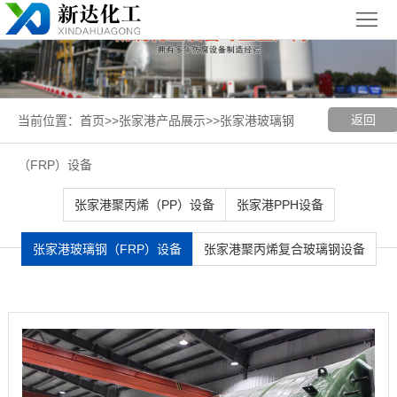
首
页
关
于
新
返回
当前位置：
首页
>>
张家港产品展示
>>
张家港玻璃钢
我
闻
聚丙烯
（FRP）设备
们
中
（PP）
PPH
张家港聚丙烯（PP）设备
张家港PPH设备
心
设备
设备
聚
张家港玻璃钢（FRP）设备
张家港聚丙烯复合玻璃钢设备
丙
玻璃钢
烯
（FRP）
案
复
设备
例
张
合
展
家