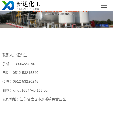
首
页
关
于
新
我
闻
聚丙烯
们
中
（PP）
PPH
联系人：汪先生
心
设备
设备
聚
手机：13906220196
电话：0512-53215340
丙
玻璃钢
传真：0512-53220245
烯
（FRP）
案
邮箱：xinda168@vip.163.com
复
设备
例
浙
公司地址：江苏省太仓市沙溪镇民营园区
合
展
江