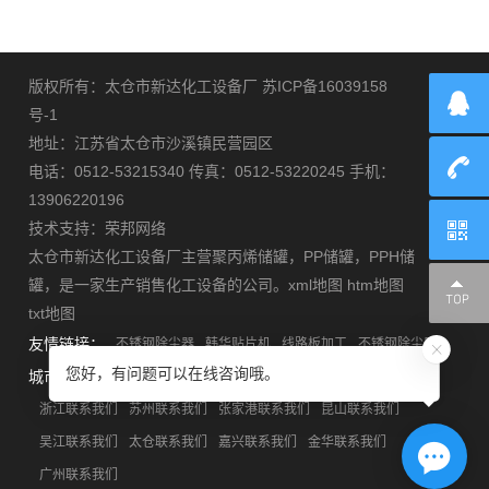
玻
示
联
璃
系
版权所有：太仓市新达化工设备厂
苏ICP备16039158
号-1
钢
我
地址：江苏省太仓市沙溪镇民营园区
电话：0512-53215340 传真：0512-53220245 手机：
设
们
13906220196
备
技术支持：
荣邦网络
太仓市新达化工设备厂主营
聚丙烯储罐
，
PP储罐
，
PPH储
罐
，是一家生产销售化工设备的公司。
xml地图
htm地图
txt地图
友情链接：
不锈钢除尘器
韩华贴片机
线路板加工
不锈钢除尘器
您好，有问题可以在线咨询哦。
城市分站：
安徽联系我们
江苏联系我们
上海联系我们
浙江联系我们
苏州联系我们
张家港联系我们
昆山联系我们
吴江联系我们
太仓联系我们
嘉兴联系我们
金华联系我们
广州联系我们