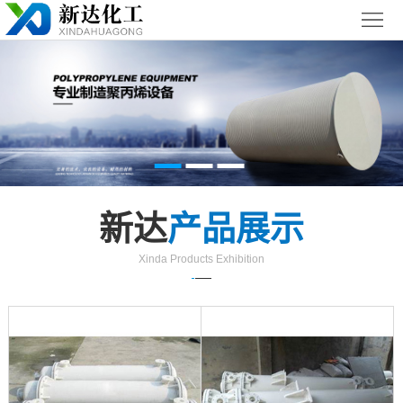
首
页
关
于
新
我
闻
聚丙烯
们
中
（PP）
PPH
新达
产品展示
心
设备
设备
聚
Xinda Products Exhibition
丙
玻璃钢
烯
（FRP）
案
复
设备
例
浙
合
展
江