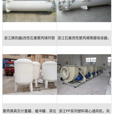
玻
示
联
璃
系
钢
我
浙江换热器|改性石墨聚丙烯列管
浙江石墨改性聚丙烯降膜吸收器，
设
们
备
式换热器、冷凝器
吸收器
聚丙烯真空计量罐、缓冲罐、高位
浙江PP系列塑料离心通风机，风