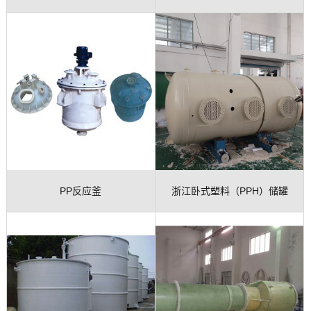
槽
机
PP反应釜
浙江卧式塑料（PPH）储罐