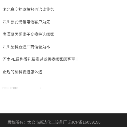
湖北真空抽滤桶报价洽谈业务
四川卧式储罐电话客户为先
鹰潭聚丙烯离子交换柱选哪家
四川塑料直通厂商信誉为本
河南PE系列微孔精密过滤机找哪家顾客至上
正规的塑料管道怎么选
read more
版权所有：太仓市新达化工设备厂
苏ICP备16039158