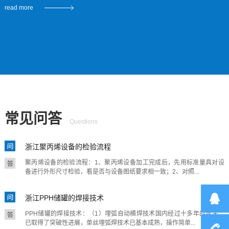
read more
为扩大经营规模奠定了基础，我们将以实惠的价格、完
善的服务热忱欢迎广大客户光临惠顾，精诚合作。
常见问答
Questions
浙江聚丙烯设备的检验流程
聚丙烯设备的检验流程：1、聚丙烯设备加工完成后，先用标准量具对设
备进行外形尺寸检验，看是否与设备图纸要求相一致；2、对照...
浙江PPH储罐的焊接技术
PPH储罐的焊接技术：（1）埋弧自动横焊技术国内经过十多年的攻关，
已取得了突破性进展，单丝埋弧焊技术已基本成熟，操作简单...