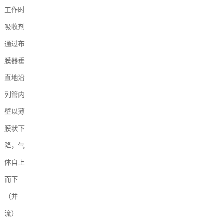
工作时
吸收剂
通过布
膜器垂
直地沿
列管内
壁以薄
膜状下
降，气
体自上
而下
（并
流）