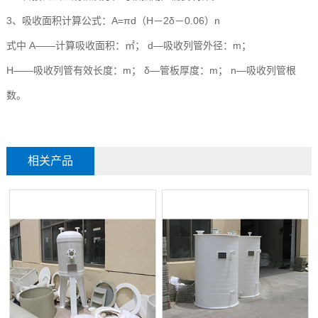
3、吸收面积计算公式：A=πd（H－2δ－0.06）n
式中 A——计算吸收面积：㎡； d—吸收列管外径：m；
H——吸收列管有效长度：m； δ—管板厚度：m； n—吸收列管根
数。
相关产品