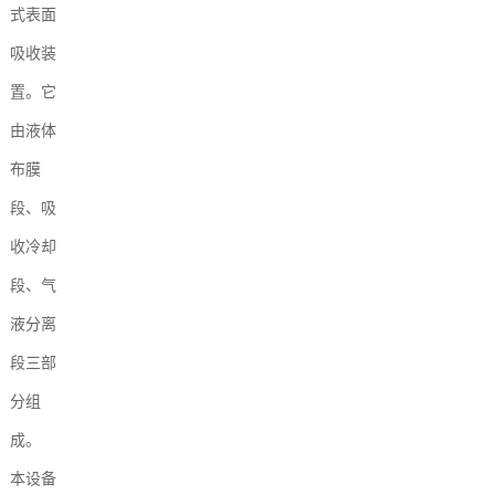
式表面
吸收装
置。它
由液体
布膜
段、吸
收冷却
段、气
液分离
段三部
分组
成。
本设备