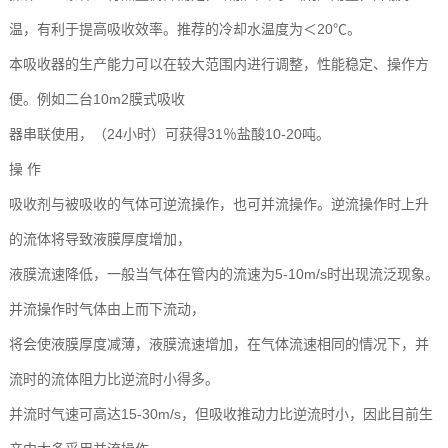
温，有利于提高吸收效率。推荐的冷却水温度为＜20℃。
本吸收器的生产能力可以在较大范围内进行调整，性能稳定、操作方
便。例如二台10m2膜式吸收
器串联使用，（24小时）可获得31％盐酸10-20吨。
操 作
吸收剂与被吸收的气体可逆流操作，也可并流操作。逆流操作时上升
的流体将导致液膜厚度增加，
液膜流速降低，一般当气体在管内的流速为5-10m/s时出现流泛现象。
并流操作时气体由上而下流动，
将会使液膜厚度减薄，液膜流速增加，在气体流速相同的情况下，并
流时的流体阻力比逆流时小得多。
并流时气速可高达15-30m/s，但吸收推动力比逆流时小，因此目前生