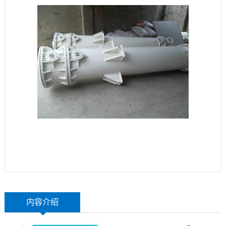
玻
示
联
璃
系
钢
我
设
们
备
内容介绍