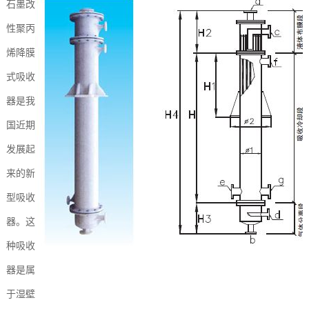
石墨改
性聚丙
烯降膜
式吸收
器是我
国近期
发展起
来的新
型吸收
器。这
种吸收
器是属
于湿壁