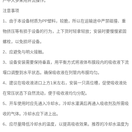
产中大多采用并流操作。
注意事项
1、由于本设备材质为PP塑料，较脆，所以在运输途中严禁碰撞、重
物挤压等有损于设备的行为，上下货时轻拿轻放；安装时要慢慢紧固
螺栓，以免损坏设备。
2、应避免与明火接触。
3、设备安装需要保持垂直，用平衡方式将液体布膜段内的吸收液下流
堰口调整到水平状态。确保吸收液在列管内布膜均匀。
4、建议在吸收液进口上方1米左右，安装一只高位槽，促使吸收液处
在常压状态下自然流动，便于吸收液均匀分配。
5、开车使用时应先通入冷却水，冷却水灌满后再通入吸收剂及所需吸
收的气体。冷却水应下进上出。
6、应尽量降低冷却水的温度，以提高吸收效果。推荐的冷却水温度为