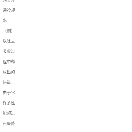
通冷却
水
（剂）
以除去
吸收过
程中释
放出的
热量。
由于它
许多性
能超过
石墨降