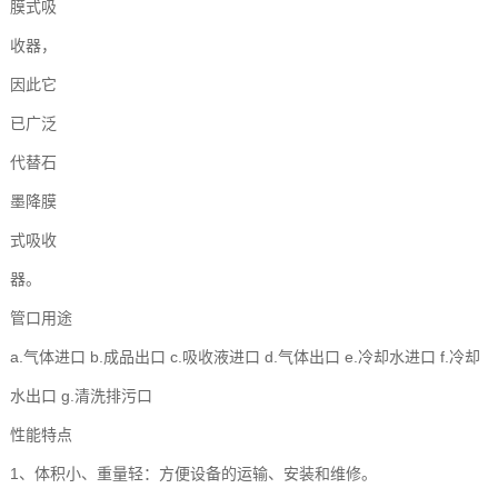
膜式吸
收器，
因此它
已广泛
代替石
墨降膜
式吸收
器。
管口用途
a.气体进口 b.成品出口 c.吸收液进口 d.气体出口 e.冷却水进口 f.冷却
水出口 g.清洗排污口
性能特点
1、体积小、重量轻：方便设备的运输、安装和维修。