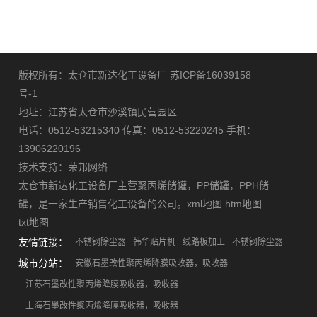
版权所有：太仓市新达化工设备厂
苏ICP备16039158
号-1
地址：江苏省太仓市沙溪镇民营园区
电话：0512-53215340 传真：0512-53220245 手机：
13906220196
技术支持：
荣邦网络
太仓市新达化工设备厂主营
聚丙烯储罐
，
PP储罐
，
PPH储
罐
，是一家生产销售化工设备的公司。
xml地图
htm地图
txt地图
友情链接：
不锈钢除尘器
韩华贴片机
线路板加工
不锈钢除尘器
城市分站：
安徽石墨改性聚丙烯降膜吸收器，吸收器
江苏石墨改性聚丙烯降膜吸收器，吸收器
上海石墨改性聚丙烯降膜吸收器，吸收器