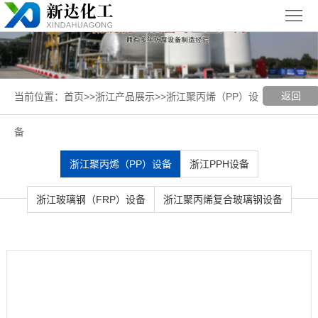
首
页
关
于
新
返回
当前位置：
首页
>>
浙江产品展示
>>
浙江聚丙烯（PP）设
我
闻
聚丙烯
备
们
中
（PP）
PPH
浙江聚丙烯（PP）设备
浙江PPH设备
心
设备
设备
聚
浙江玻璃钢（FRP）设备
浙江聚丙烯复合玻璃钢设备
丙
玻璃钢
烯
（FRP）
案
复
设备
例
浙
合
展
江