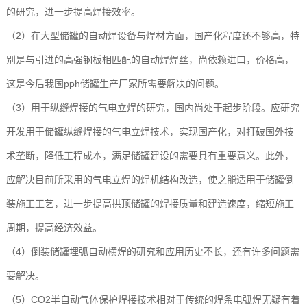
的研究，进一步提高焊接效率。
玻
示
联
（2）在大型储罐的自动焊设备与焊材方面，国产化程度还不够高，特
璃
系
别是与引进的高强钢板相匹配的自动焊焊丝，尚依赖进口，价格高，
钢
我
这是今后我国pph储罐生产厂家所需要解决的问题。
（3）用于纵缝焊接的气电立焊的研究，国内尚处于起步阶段。应研究
设
们
开发用于储罐纵缝焊接的气电立焊技术，实现国产化，对打破国外技
备
术垄断，降低工程成本，满足储罐建设的需要具有重要意义。此外，
应解决目前所采用的气电立焊的焊机结构改造，使之能适用于储罐倒
装施工工艺，进一步提高拱顶储罐的焊接质量和建造速度，缩短施工
周期，提高经济效益。
（4）倒装储罐埋弧自动横焊的研究和应用历史不长，还有许多问题需
要解决。
（5）CO2半自动气体保护焊接技术相对于传统的焊条电弧焊无疑有着