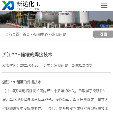
首
页
关
于
新
返回
当前位置：
首页
>>
新闻中心
>>
常见问题
我
闻
聚丙烯
们
中
（PP）
PPH
浙江PPH储罐的焊接技术
心
设备
设备
聚
发表时间：2021-04-26
分类：常见问题
24631次浏览
丙
玻璃钢
浙江PPH储罐
的焊接技术：
烯
（FRP）
案
（1）埋弧自动横焊技术国内经过十多年的攻关，已取得了突破性进
复
设备
例
浙
展，单丝埋弧焊技术已基本成熟，操作简单，焊接质量稳定，将在大
型储罐焊接中发挥重要作用。今后，要开展双丝或多丝埋弧横焊技术
合
展
江