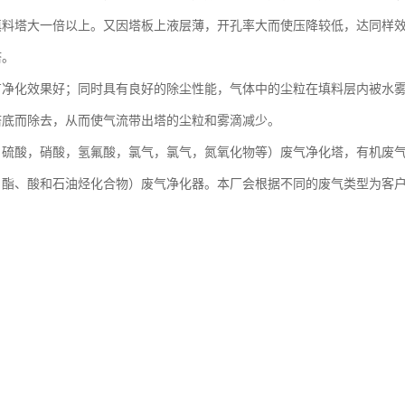
填料塔大一倍以上。又因塔板上液层薄，开孔率大而使压降较低，达同样
塔。
有净化效果好；同时具有良好的除尘性能，气体中的尘粒在填料层内被水
塔底而除去，从而使气流带出塔的尘粒和雾滴减少。
，硫酸，硝酸，氢氟酸，氯气，氯气，氮氧化物等）废气净化塔，有机废
、酯、酸和石油烃化合物）废气净化器。本厂会根据不同的废气类型为客