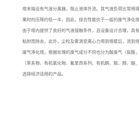
塔末端设有气液分离器，阻止液体外流。其气液负荷比常用
果时的压降约低一半，因此，综合性能优于一般的废气净化
由于塔内提供了良好的气液接触条件，且设备设计合理，具
粘附而除去，此外，尘粒及雾滴受离心力甩到塔壁后，流到
废气净化塔，根据处理的废气成分不同也分为酸废气（盐酸
（苯系物、有机氯化物、氟里昂系列、有机酮、胺、醇、醚
选择经济适用的产品。