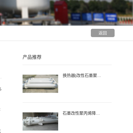
返回
产品推荐
换热器|改性石墨聚丙烯列管式换热器、冷凝器
多
将
石墨改性聚丙烯降膜吸收器，吸收器
化