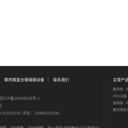
聚丙烯复合玻璃钢设备
联系我们
主营产
聚丙烯（
PPH设备
苏ICP备16039158号-1
玻璃钢（
区
聚丙烯复
-53220245 手机：13906220196