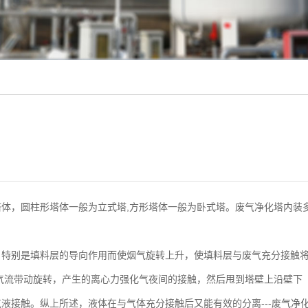
体，圆柱形塔体一般为立式塔,方形塔体一般为卧式塔。废气净化塔内装
，特别是填料层的导向作用而使烟气旋转上升，使填料层与废气充分接触
气流带动旋转，产生的离心力强化气夜间的接触，然后甩到塔壁上沿壁下
液接触。纵上所述，液体在与气体充分接触后又能有效的分离---废气净