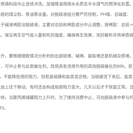
硫塔填料段中止连续冲洗。加强降温塔用水水质及半水煤气的预净化处置
统的煤尘粒、焦油等含量。对脱硫液组分要严厉控制，PH值、总碱度、
内。关于碱液栲胶法脱硫液，主要对总钒和栲胶成分中止调整，按栲胶：总钒
考核。保证再生空气吸入量和吹风强度，确保再生效果，完好解析并将单质
上升，要根据细致情况分析判别出是硫堵、碱堵、副盐堵还是机械杂质堵
，可中止参与此类催化剂，改用具有洗塔作用的高效脱硫催化剂888。若
后，不能降低塔的阻力，但若是硫磺和盐类混合物，当硫被洗下来后，盐类
段由上往下移动，有时还会构成局部阻力变大，几天以后才干恢复正常。
检修。当聚丙烯储罐阻力上升时，为了维持消费中止，可向脱硫液中参与
M3。