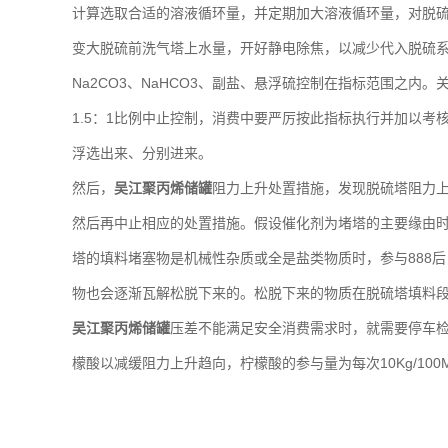
计算选取合适的溶液循环量，并定期加大溶液循环量，对脱
变大脱硫前洗气塔上水量，开好静电除焦，以减少代入脱硫系
Na2CO3、NaHCO3、副盐、悬浮硫控制在指标范围之
1.5：1比例中止控制，消费中要严厉按此指标执行并加以
浮选出来、分别进来。
然后，
吴江聚丙烯储罐
阻力上升处置措施，发现脱硫塔阻力
然后再中止相应的处置措施。假设催化剂为堵塔的主要缘由时
塔的填料堵塞物是机械性杂质或全是盐类物质时，参与888
物也会逐渐瓦解松脱下来的。松脱下来的物质在脱硫塔填料
吴江聚丙烯储罐
压差不能满足安全消费需求时，就需要停车
檬酸以减缓阻力上升趋向，柠檬酸的参与量为每次10Kg/100