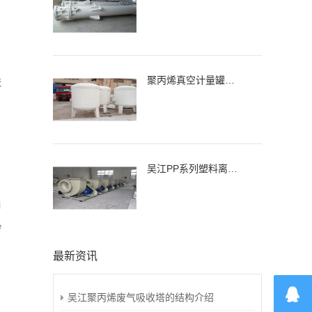
。
＝
聚丙烯真空计量罐、缓冲罐、高位槽
硫
，
吴江PP系列塑料离心通风机，风机
当
柠
最新资讯
吴江聚丙烯废气吸收塔的结构介绍