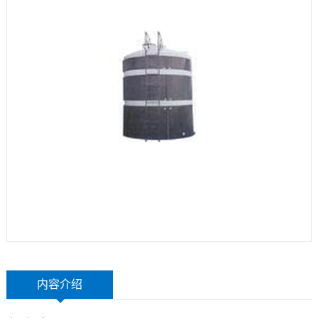
玻
示
联
璃
系
钢
我
设
们
备
内容介绍