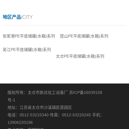
地区产品
/CITY
张家港PE平底储罐(水箱)系列
昆山PE平底储罐(水箱)系列
吴江PE平底储罐(水箱)系列
太仓PE平底储罐(水箱)系列
版权所有：太仓市新达化工设备厂
苏ICP备16039158
号-1
地址：江苏省太仓市沙溪镇民营园区
电话：0512-53215340 传真：0512-53220245 手机：
13906220196