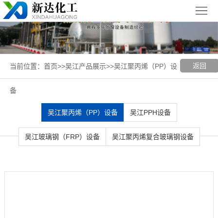
首
页
关
于
新
返回
当前位置：
首页
>>
吴江产品展示
>>
吴江聚丙烯（PP）设
我
闻
聚丙烯
备
们
中
（PP）
PPH
吴江聚丙烯（PP）设备
吴江PPH设备
心
设备
设备
聚
吴江玻璃钢（FRP）设备
吴江聚丙烯复合玻璃钢设备
丙
玻璃钢
烯
（FRP）
案
复
设备
例
吴
合
展
江