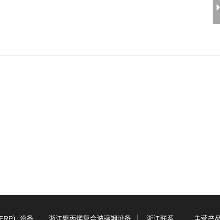
FRP）设备
浙江聚丙烯复合玻璃钢设备
浙江联系
主营产