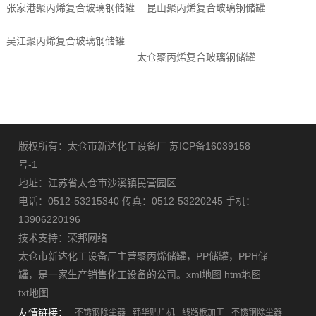
张家港聚丙烯复合玻璃钢储罐
昆山聚丙烯复合玻璃钢储罐
吴江聚丙烯复合玻璃钢储罐
太仓聚丙烯复合玻璃钢储罐
版权所有：太仓市新达化工设备厂
苏ICP备16039158
号-1
地址：江苏省太仓市沙溪镇民营园区
电话：0512-53215340 传真：0512-53220245 手机：
13906220196
技术支持：
荣邦网络
太仓市新达化工设备厂主营
聚丙烯储罐
，
PP储罐
，
PPH储
罐
，是一家生产销售化工设备的公司。
xml地图
htm地图
txt地图
友情链接：
不锈钢除尘器
韩华贴片机
线路板加工
不锈钢除尘器