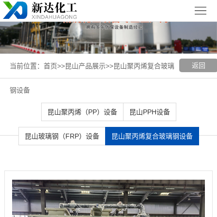
首
页
关
于
新
返回
当前位置：
首页
>>
昆山产品展示
>>
昆山聚丙烯复合玻璃
我
闻
聚丙烯
钢设备
们
中
（PP）
PPH
昆山聚丙烯（PP）设备
昆山PPH设备
心
设备
设备
聚
昆山玻璃钢（FRP）设备
昆山聚丙烯复合玻璃钢设备
丙
玻璃钢
烯
（FRP）
案
复
设备
例
昆
合
展
山