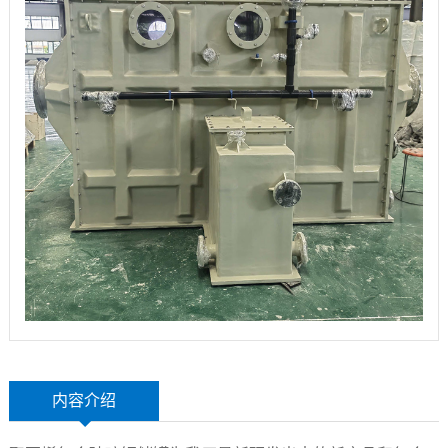
玻
示
联
璃
系
钢
我
设
们
备
内容介绍