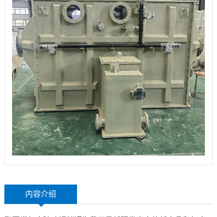
玻
示
联
璃
系
钢
我
设
们
备
内容介绍