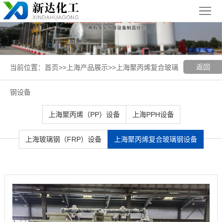
首
页
关
于
新
返回
当前位置：
首页
>>
上海产品展示
>>
上海聚丙烯复合玻璃
我
闻
聚丙烯
钢设备
们
中
（PP）
PPH
上海聚丙烯（PP）设备
上海PPH设备
心
设备
设备
聚
上海玻璃钢（FRP）设备
上海聚丙烯复合玻璃钢设备
丙
玻璃钢
烯
（FRP）
案
复
设备
例
上
合
展
海