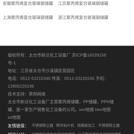
安徽聚丙烯复合玻璃钢储罐
江苏聚丙烯复合玻璃钢储罐
上海聚丙烯复合玻璃钢储罐
浙江聚丙烯复合玻璃钢储罐
版权所有：太仓市新达化工设备厂
苏ICP备16039158
号-1
地址：江苏省太仓市沙溪镇民营园区
电话：0512-53215340 传真：0512-53220245 手机：
13906220196
技术支持：
荣邦网络
太仓市新达化工设备厂主营
聚丙烯储罐
，
PP储罐
，
PPH储
罐
，是一家生产销售化工设备的公司。
xml地图
htm地图
txt地图
友情链接：
不锈钢除尘器
韩华贴片机
线路板加工
不锈钢除尘器