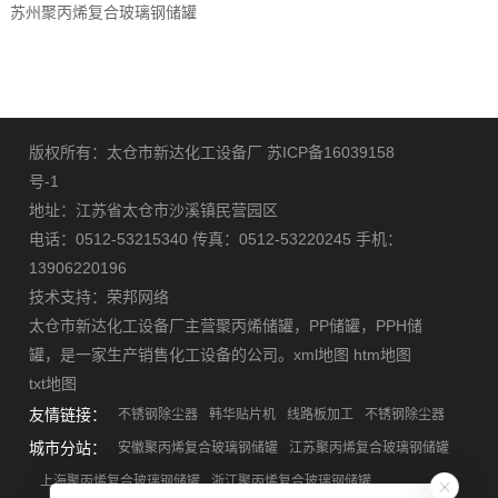
苏州聚丙烯复合玻璃钢储罐
版权所有：太仓市新达化工设备厂
苏ICP备16039158
号-1
地址：江苏省太仓市沙溪镇民营园区
电话：0512-53215340 传真：0512-53220245 手机：
13906220196
技术支持：
荣邦网络
太仓市新达化工设备厂主营
聚丙烯储罐
，
PP储罐
，
PPH储
罐
，是一家生产销售化工设备的公司。
xml地图
htm地图
txt地图
友情链接：
不锈钢除尘器
韩华贴片机
线路板加工
不锈钢除尘器
城市分站：
安徽聚丙烯复合玻璃钢储罐
江苏聚丙烯复合玻璃钢储罐
上海聚丙烯复合玻璃钢储罐
浙江聚丙烯复合玻璃钢储罐