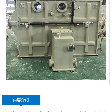
玻
示
联
璃
系
钢
我
设
们
备
内容介绍