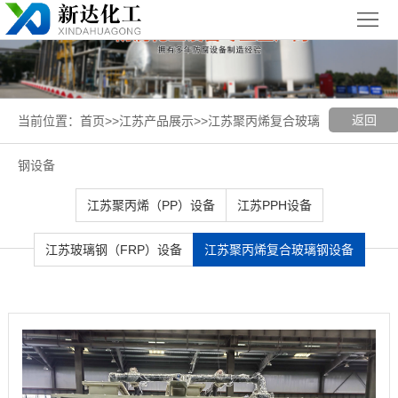
首
页
关
于
新
返回
当前位置：
首页
>>
江苏产品展示
>>
江苏聚丙烯复合玻璃
我
闻
聚丙烯
钢设备
们
中
（PP）
PPH
江苏聚丙烯（PP）设备
江苏PPH设备
心
设备
设备
聚
江苏玻璃钢（FRP）设备
江苏聚丙烯复合玻璃钢设备
丙
玻璃钢
烯
（FRP）
案
复
设备
例
江
合
展
苏