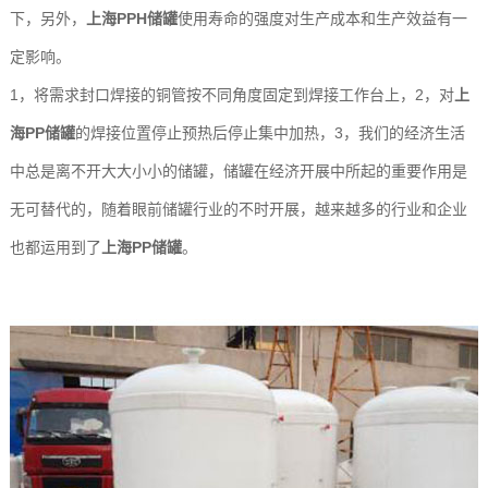
下，另外，
上海PPH储罐
使用寿命的强度对生产成本和生产效益有一
玻
示
联
定影响。
璃
系
1，将需求封口焊接的铜管按不同角度固定到焊接工作台上，2，对
上
钢
我
海PP储罐
的焊接位置停止预热后停止集中加热，3，我们的经济生活
中总是离不开大大小小的储罐，储罐在经济开展中所起的重要作用是
设
们
无可替代的，随着眼前储罐行业的不时开展，越来越多的行业和企业
备
也都运用到了
上海PP储罐
。