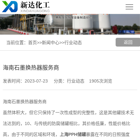
首
页
关
于
新
返回
当前位置：
首页
>>
新闻中心
>>
行业动态
我
闻
聚丙烯
们
中
（PP）
PPH
海南石墨换热器服务商
心
设备
设备
聚
发表时间：2023-07-23
分类：行业动态
1905次浏览
丙
玻璃钢
海南石墨换热器服务商
烯
（FRP）
案
虽然体积大，但它只保持了一次性成型的完整性，这是其他罐技术无
复
设备
例
上
法达到的，10、与传统的防腐储罐相比，其价格低廉，性能价格比
高，由于不同的区域和环境，
上海PPH储罐
暴露在不同的日照强度
合
展
海