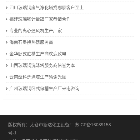
四川玻璃钢废气净化塔找哪家客户至上
福建玻璃钢计量罐厂家恭请合作
专业的离心通风机生产厂家
海南石墨换热器服务商
金华卧式贮槽生产商欢迎致电
山西玻璃钢洗涤塔服务商信誉为本
云南塑料洗涤塔生产感谢光顾
广州玻璃钢卧式储槽生产厂来电咨询
版权所有：太仓市新达化工设备厂
苏ICP备16039158
号-1