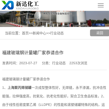
首
页
关
于
新
返回
当前位置：
首页
>>
新闻中心
>>
行业动态
我
闻
聚丙烯
们
中
（PP）
PPH
福建玻璃钢计量罐厂家恭请合作
心
设备
设备
聚
发表时间：2023-07-27
分类：行业动态
2253次浏览
丙
玻璃钢
福建玻璃钢计量罐厂家恭请合作
烯
（FRP）
案
1、
上海聚丙烯储罐
一次成型整体性好，无焊缝，永不渗漏，抗冲击性
复
设备
例
上
能强，拉伸强度高，抗氧化、抗老化性能好，契合卫生食品标准，2、
由于线性低密度聚乙烯（LLDPE）的性能和滚塑储罐特殊的结构，运
合
展
海