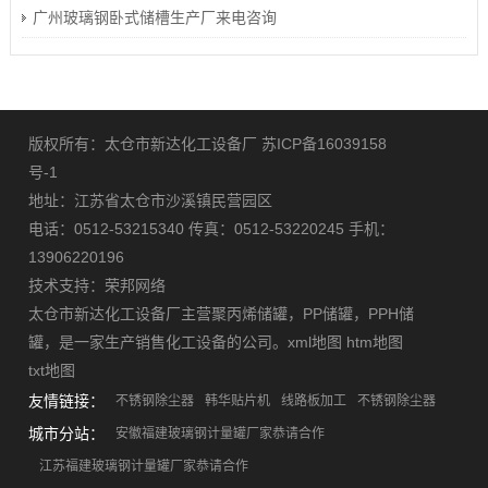
广州玻璃钢卧式储槽生产厂来电咨询
版权所有：太仓市新达化工设备厂
苏ICP备16039158
号-1
地址：江苏省太仓市沙溪镇民营园区
电话：0512-53215340 传真：0512-53220245 手机：
13906220196
技术支持：
荣邦网络
太仓市新达化工设备厂主营
聚丙烯储罐
，
PP储罐
，
PPH储
罐
，是一家生产销售化工设备的公司。
xml地图
htm地图
txt地图
友情链接：
不锈钢除尘器
韩华贴片机
线路板加工
不锈钢除尘器
城市分站：
安徽福建玻璃钢计量罐厂家恭请合作
江苏福建玻璃钢计量罐厂家恭请合作