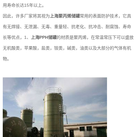
用寿命长达15年以上。
玻
示
联
因此，许多厂家将其视为
上海聚丙烯储罐
常用的表面防护技术，它具
璃
系
有无焊接、无泄漏、无毒、重量轻、抗老化、抗冲击、耐腐蚀、寿命
钢
我
长等优点，1、
上海PPH储罐
的材质是聚丙烯，在常温常压下可以盛放
无机酸类，苹果酸，盐类，铵类，碱类，油类以及大部分的气体有机
设
们
物。
备