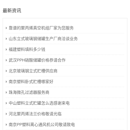
最新资讯
靠谱的聚丙烯真空机组厂家为您服务
山东立式玻璃钢储罐生产厂商洽谈业务
福建塑料填料多少钱
武汉PPH硝酸储罐价格恭请合作
北京玻璃钢立式贮槽供应商
南京塑料卧式贮槽哪家好
珠海微孔过滤器服务商
中山塑料立式贮罐怎么选感谢来电
河北聚丙烯法兰价格敬请光临
南京PP塑料离心通风机公司敬请致电