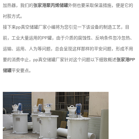
加热器，我们的
张家港聚丙烯储罐
外侧也要采取保温措施，便是它的
玻
示
港
衬胶方式。
璃
联
接下来pp真空储罐厂家小编将为您引见一下该设备的制造工艺，目
钢
系
前，工业大量运用的PP罐，由于介质的腐蚀性、反响条件忽冷忽热、
运输、运用、人为等问题，总会呈现这样那样的平安问题，形成不用
设
我
要的消费中止，pp真空储罐厂家针对这个问题以下细致概述
张家港PP
备
们
储罐
平安要点。