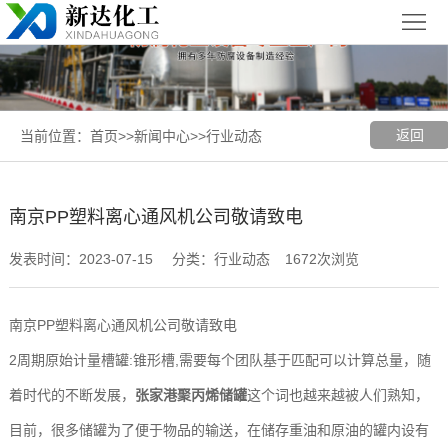
首
页
关
于
新
返回
当前位置：
首页
>>
新闻中心
>>
行业动态
我
闻
聚丙烯
们
中
（PP）
PPH
南京PP塑料离心通风机公司敬请致电
心
设备
设备
聚
发表时间：2023-07-15
分类：行业动态
1672次浏览
丙
玻璃钢
南京PP塑料离心通风机公司敬请致电
烯
（FRP）
案
2周期原始计量槽罐:锥形槽,需要每个团队基于匹配可以计算总量，随
复
设备
例
张
着时代的不断发展，
张家港聚丙烯储罐
这个词也越来越被人们熟知，
目前，很多储罐为了便于物品的输送，在储存重油和原油的罐内设有
合
展
家