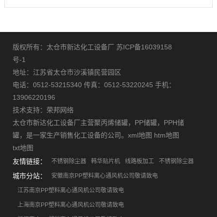
版权所有：太仓市新达化工设备厂
苏ICP备16039158
号-1
地址：江苏省太仓市沙溪镇民营园区
电话：0512-53215340 传真：0512-53220245 手机：
13906220196
技术支持：
荣邦网络
太仓市新达化工设备厂主营
聚丙烯储罐
，
PP储罐
，
PPH储
罐
，是一家生产销售化工设备的公司。
xml地图
htm地图
txt地图
友情链接：
不锈钢除尘器
韩华贴片机
线路板加工
不锈钢除尘器
城市分站：
安徽南京PP塑料离心通风机公司敬请致电
江苏南京PP塑料离心通风机公司敬请致电
上海南京PP塑料离心通风机公司敬请致电