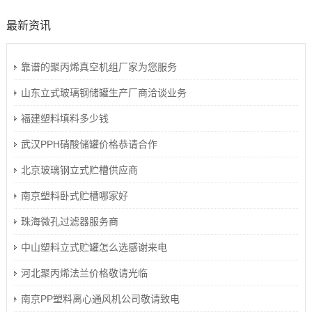
最新资讯
靠谱的聚丙烯真空机组厂家为您服务
山东立式玻璃钢储罐生产厂商洽谈业务
福建塑料填料多少钱
武汉PPH硝酸储罐价格恭请合作
北京玻璃钢立式贮槽供应商
南京塑料卧式贮槽哪家好
珠海微孔过滤器服务商
中山塑料立式贮罐怎么选感谢来电
河北聚丙烯法兰价格敬请光临
南京PP塑料离心通风机公司敬请致电