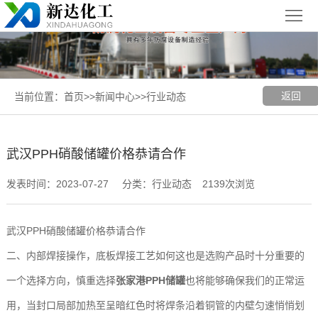
首
页
关
于
新
返回
当前位置：
首页
>>
新闻中心
>>
行业动态
我
闻
聚丙烯
们
中
（PP）
PPH
武汉PPH硝酸储罐价格恭请合作
心
设备
设备
聚
发表时间：2023-07-27
分类：行业动态
2139次浏览
丙
玻璃钢
武汉PPH硝酸储罐价格恭请合作
烯
（FRP）
案
二、内部焊接操作，底板焊接工艺如何这也是选购产品时十分重要的
复
设备
例
张
一个选择方向，慎重选择
张家港PPH储罐
也将能够确保我们的正常运
用，当封口局部加热至呈暗红色时将焊条沿着铜管的内壁匀速悄悄划
合
展
家