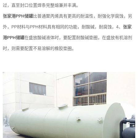
过，直至封口位置焊条完整熔兼并丰满。
玻
示
港
张家港PPH储罐
比普通聚丙烯具有更高的耐温性，耐强化学腐蚀，另
璃
联
外，PP材料与PPH材料具有相同的功能，耐酸碱，耐腐蚀，4、
张家
钢
系
港PPH储罐
在盛放酸碱液体时，要配置耐酸碱垫圈，在盛放有机溶剂
时，则需要配置不易溶解的橡胶垫圈。
设
我
备
们