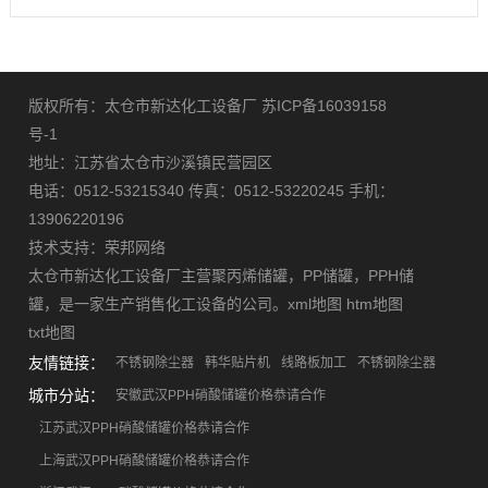
版权所有：太仓市新达化工设备厂
苏ICP备16039158
号-1
地址：江苏省太仓市沙溪镇民营园区
电话：0512-53215340 传真：0512-53220245 手机：
13906220196
技术支持：
荣邦网络
太仓市新达化工设备厂主营
聚丙烯储罐
，
PP储罐
，
PPH储
罐
，是一家生产销售化工设备的公司。
xml地图
htm地图
txt地图
友情链接：
不锈钢除尘器
韩华贴片机
线路板加工
不锈钢除尘器
城市分站：
安徽武汉PPH硝酸储罐价格恭请合作
江苏武汉PPH硝酸储罐价格恭请合作
上海武汉PPH硝酸储罐价格恭请合作