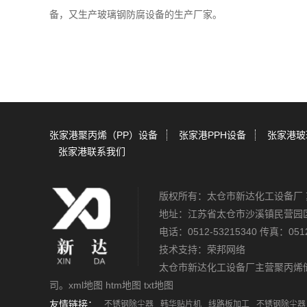
备，又生产玻璃钢防腐设备的生产厂家。
张家港聚丙烯（PP）设备
张家港PPH设备
张家港玻
张家港联系我们
版权所有：太仓市新达化工设备厂
地址：江苏省太仓市沙溪镇民营园
电话：0512-53215340 传真：0512
技术支持：
荣邦网络
太仓市新达化工设备厂主营
聚丙烯
司。
xml地图
htm地图
txt地图
友情链接：
不锈钢除尘器
韩华贴片机
线路板加工
不锈钢除尘器