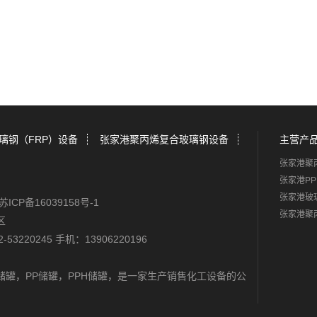
璃钢（FRP）设备
张家港聚丙烯复合玻璃钢设备
主营产
张家港聚
张家港P
张家港玻
苏ICP备16039158号-1
张家港聚
区
-53220245 手机：13906220196
储罐
，
PP储罐
，
PPH储罐
，是一家生产销售化工设备的公