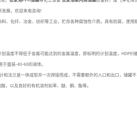
化塔，
张家港PPH储罐
等化工设备.
张家港聚丙烯储罐
质量好，废气净化塔
断发展，欢迎来电咨询!
染料、化纤、冶金、纺织等工业，贮存各种腐蚀性介质。具有防腐，使用
计划温度不得低于金属可能达到的金属温度，即标明的计划温度，HDPE
于盛装-40-60的液体。
位计和法兰是一体成型并一次焊接而成，不需要额外的入口和出口，储罐不
的硫酸，以及良好的有机溶剂如苯、醚、酮、酯等。