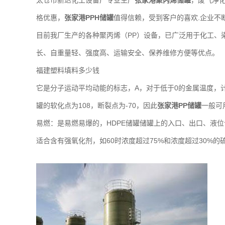
太仓市新达化工设备厂专业生产
张家港聚丙烯储罐
，废气净
格优惠，
张家港PPH储罐
值得信赖，受到客户的喜欢.企业不
目前我厂生产的各种聚丙烯（PP）设备，已广泛用于化工、
长、自重量轻、强度高、运输安全、保养维修方便等优点。
福建塑料填料多少钱
它是分子运动平均动能的标志，A，对于低于0的金属温度，
罐的软化点为108，断裂点为-70，因此
张家港PP储罐
一般可用
易燃：是易燃易爆的，HDPE储罐储罐上的入口、出口、液
适合含有强氧化剂，如60时浓度超过75%和浓度超过30%