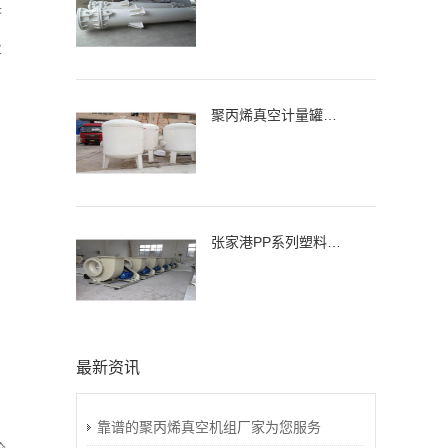
济
业
聚丙烯真空计量罐、缓冲罐、高位槽
张家港PP系列塑料离心通风机，风机
最新资讯
靠谱的聚丙烯真空机组厂家为您服务