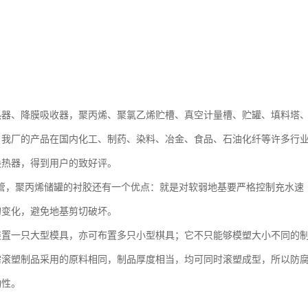
热器、降膜吸收器，聚丙烯、聚氯乙烯贮槽、真空计量槽、贮罐、填料塔
。我厂的产品在国内化工、制药、染料、冶金、食品、石油化纤等许多行
换热器，得到用户的致好评。
口管，聚丙烯储罐的衬胶还有一个优点：就是对软弱地基要严格控制充水速
的变化，避免地基剪切破坏。
装置一只大型模具，亦可布置多只小型棋具；它不只能够模塑大小不同的
需滚塑制品采用的原料相同，制品厚度相当，均可同时滚塑成型，所以防
动性。