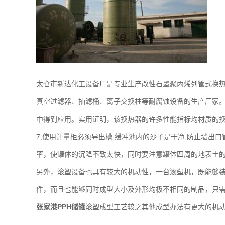
太仓市新达化工设备厂是专业生产改性石墨聚丙烯列管式换
真空过滤器、抽滤桶、离子交换柱等耐腐蚀设备的生产厂家
中得到应用。实用证明，该换热器的许多性能指标均材质的
7,使用计量柜必须导出槽,缓冲池内的沙子是干净,防止墙出
率，使罐体的沉降不致太快，同时要注意罐体四周的地表土
另外，滚塑设备也具有较大的机动性，一台滚塑机，既能够
件，而且也能够同时成型大小及外形均极不相同的制品，只
张家港PPH储罐
滚塑成型工艺较之其他成型办法有更大的机