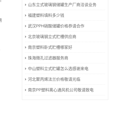
价
山东立式玻璃钢储罐生产厂商洽谈业务
福建塑料填料多少钱
期
武汉PPH硝酸储罐价格恭请合作
北京玻璃钢立式贮槽供应商
南京塑料卧式贮槽哪家好
储
珠海微孔过滤器服务商
中山塑料立式贮罐怎么选感谢来电
河北聚丙烯法兰价格敬请光临
南京PP塑料离心通风机公司敬请致电