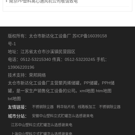
南京PP塑料离心通风机公司敬请致电
版权所有：太仓市新达化工设备厂
苏ICP备16039158
号-1
地址：江苏省太仓市沙溪镇民营园区
电话：0512-53215340 传真：0512-53220245 手机：
13906220196
技术支持：
荣邦网络
太仓市新达化工设备厂主营
聚丙烯储罐
，
PP储罐
，
PPH储
罐
，是一家生产销售化工设备的公司。
xml地图
htm地图
txt地图
友情链接：
不锈钢除尘器
韩华贴片机
线路板加工
不锈钢除尘器
城市分站：
安徽中山塑料立式贮罐怎么选感谢来电
江苏中山塑料立式贮罐怎么选感谢来电
上海中山塑料立式贮罐怎么选感谢来电