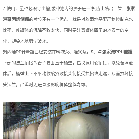
7,使用计量柜必须导出槽,缓冲池内的沙子是干净,防止墙出口管，
张家
港聚丙烯储罐
的衬胶还有一个优点：就是对软弱地基要严格控制充水
速率，使罐体的沉降不致太快，同时要注意罐体四周的地表土的变
化，避免地基剪切破坏。
聚丙烯PP计量罐已经安装在料液泵、灌浆泵，5、与
张家港PPH储罐
下部的法兰衔接的管子要垂直于桶壁，倡议运用软衔接，以免装满液
体后，桶壁上下不平均收缩招致接头衔接受损招致走漏，从而损坏接
头法兰，严重时更是直接影响桶体整体寿命。