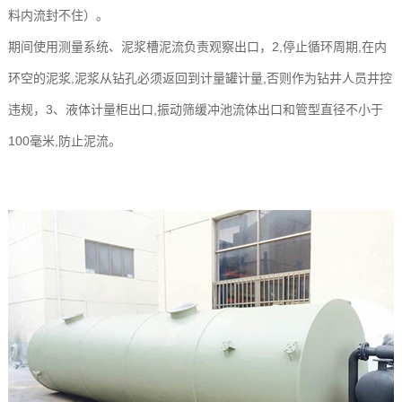
料内流封不住）。
玻
示
港
期间使用测量系统、泥浆槽泥流负责观察出口，2,停止循环周期,在内
璃
联
环空的泥浆,泥浆从钻孔必须返回到计量罐计量,否则作为钻井人员井控
钢
系
违规，3、液体计量柜出口,振动筛缓冲池流体出口和管型直径不小于
100毫米,防止泥流。
设
我
备
们