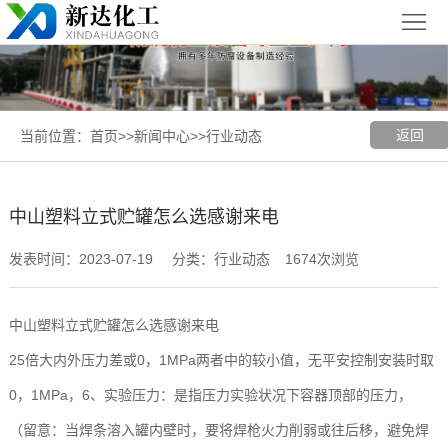
首
页
关
于
新
返回
当前位置：
首页
>>
新闻中心
>>
行业动态
我
闻
聚丙烯
们
中
（PP）
PPH
中山塑料立式贮罐怎么选感谢来电
心
设备
设备
聚
发表时间：2023-07-19
分类：行业动态
1674次浏览
丙
玻璃钢
中山塑料立式贮罐怎么选感谢来电
烯
（FRP）
案
25倍大内外压力差或0，1MPa两者中的较小值，无平安控制安装时取
复
设备
例
张
0，1MPa，6、实验压力：是指压力实验状况下容器顶部的压力，
（留意：当焊条溶入罐内壁时，要将焊枪火力削弱或往后移，避免焊
合
展
家